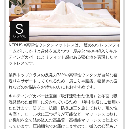
NERUSIA高弾性ウレタンマットレスは、 硬めのウレタンフォ
ームがしっかりと身体を支えつつ、厚み2cmの中綿入りキル
ティングカバーによりフィット感のある寝心地を実現したマ
ットレスです。
業界トップクラスの反発力73%の高弾性ウレタンが自然な寝
返りをサポートしてくれるため、肩こりや腰痛、寝起きの疲
れなどのお悩みをお持ちの方にもおすすめです。
キルティングカバーは夏面（吸汗速乾わた使用）と冬面（吸
湿発熱わた使用）に分かれているため、1年中快適にご使用い
ただけます。防ダニ・抗菌・防臭加工を施しており、耐久性
も高く、ロール状に三つ折りが可能など、マットレスに欲し
い機能を全て詰め込んだ高品質・高機能マットレスに仕上が
っています。圧縮梱包でお届けしますので、搬入の心配もい