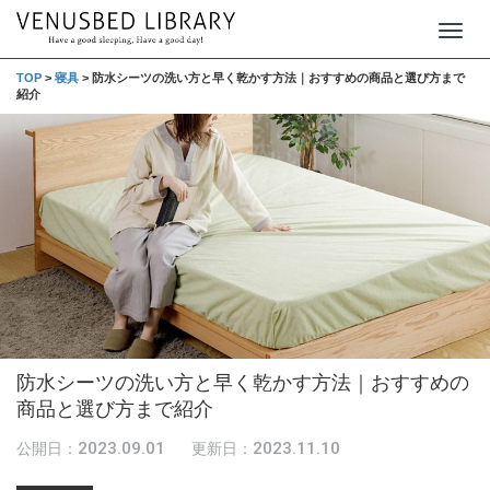
T
o
TOP
>
寝具
>
防水シーツの洗い方と早く乾かす方法｜おすすめの商品と選び方まで
紹介
g
g
l
e
n
a
v
i
g
防水シーツの洗い方と早く乾かす方法｜おすすめの
a
商品と選び方まで紹介
t
i
2023.09.01
2023.11.10
公開日：
更新日：
o