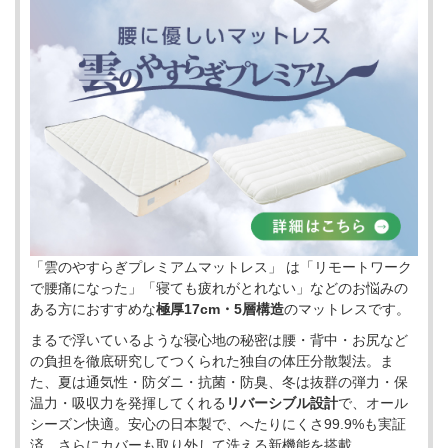
「雲のやすらぎプレミアムマットレス」 は「リモートワーク
で腰痛になった」「寝ても疲れがとれない」などのお悩みの
ある方におすすめな
極厚17cm・5層構造
のマットレスです。
まるで浮いているような寝心地の秘密は腰・背中・お尻など
の負担を徹底研究してつくられた独自の体圧分散製法。ま
た、夏は通気性・防ダニ・抗菌・防臭、冬は抜群の弾力・保
温力・吸収力を発揮してくれる
リバーシブル設計
で、オール
シーズン快適。安心の日本製で、へたりにくさ99.9%も実証
済。さらにカバーも取り外して洗える新機能を搭載。