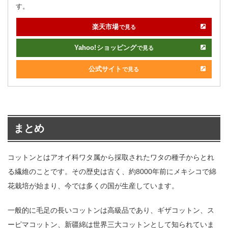
す。
楽天市場
で見る
Yahoo!
ショッピング
で見る
公式サイト
で見る
まとめ
コットンとはアオイ科ワタ属から採取されたワタの種子からとれ
る繊維のことです。その歴史は古く、約8000年前にメキシコで綿
花栽培が始まり、今では多くの国が生産しています。
一般的に毛足の長いコットンは高級品であり、ギザコットン、ス
ーピマコットン、新疆綿は世界三大コットンとして知られていま