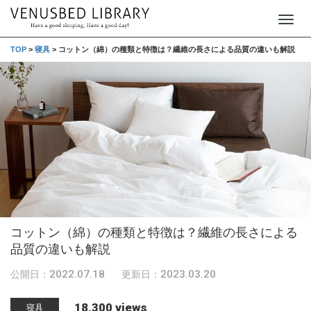
T
o
TOP
>
寝具
>
コットン（綿）の種類と特徴は？繊維の長さによる品質の違いも解説
g
g
l
e
n
a
v
i
g
コットン（綿）の種類と特徴は？繊維の長さによる
a
品質の違いも解説
t
2022.07.18
2023.03.20
公開日：
更新日：
i
o
18,300 views
寝具