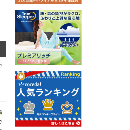
、
で
温
で