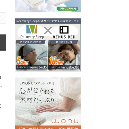
リ
と
て