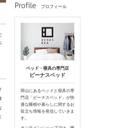
Profile
プロフィール
と
不
ベッド・寝具の専門店
ビーナスベッド
オ
岡山にあるベッドと寝具の専
門店「ビーナスベッド」が快
体
適な睡眠や暮らしに関するお
な
役立ち情報を発信していきま
ま
す。
オンラインショップでは、睡