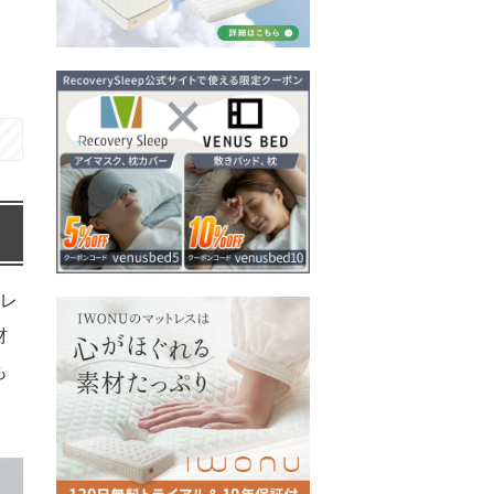
レ
材
も