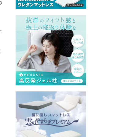
の
に
く