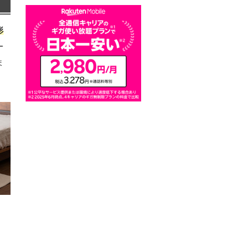
形
ー
ま