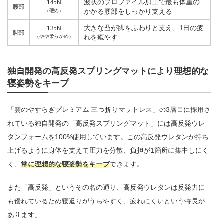
波状のプロファイル加工で最も体重の
145N
腰部
かかる腰部をしっかり支える
（硬め）
大きな凸が脚をふわりと支え、1日の疲
135N
脚部
れを癒やす
（やや柔らかめ）
独自開発の高反発スプリングマットにより理想的な
寝姿勢をキープ
「雲のやすらぎプレミアム 三つ折りマットレス」の3層目に採用さ
れている独自開発の「高反発スプリングマット」には高反発ウレ
タンフォームを100%使用しています。この高反発ウレタンが持ち
上げるように身体を支えて圧力を分散、負担が1箇所に集中しにく
く、
常に理想的な寝姿勢をキープ
できます。
また「高反発」というその名の通り、高反発ウレタンは反発力に
も優れているため寝返りがうちやすく、疲れにくいという特長が
あります。