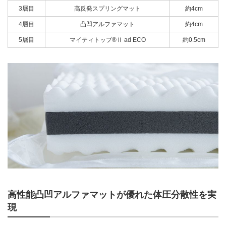
3層目
高反発スプリングマット
約4cm
4層目
凸凹アルファマット
約4cm
5層目
マイティトップ®Ⅱ ad ECO
約0.5cm
高性能凸凹アルファマットが優れた体圧分散性を実
現