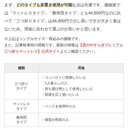
まず、
どのタイプも床置き使用が可能
な点は共通です。価格面で
は「マットレスタイプ」「敷布団タイプ」とも44,800円なのに比
べて「三つ折りタイプ」は46,800円で少し高いですが大きく差は
ないため、用途に合わせて選ぶのが良いかと思います。
※上記はシングルサイズ・税込みの価格です。
また、記事執筆時の情報です。最新の情報は
【雲のやすらぎプレミアム
三つ折りマットレス】公式サイト
よりご確認ください。
種類
用途
・コンパクトに収納したい人
・1人暮らしの人
三つ折り
タイプ
・持ち運び用として使用したい人
・部屋を広く使いたい人
マットレス
・ベッドを使用中の人
タイプ
敷布団
・寝室が和室の人
タイプ