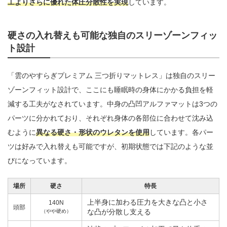
工よりさらに優れた体圧分散性を実現
しています。
硬さの入れ替えも可能な独自のスリーゾーンフィッ
ト設計
「雲のやすらぎプレミアム 三つ折りマットレス」は独自のスリー
ゾーンフィット設計で、ここにも睡眠時の身体にかかる負担を軽
減する工夫がなされています。中身の凸凹アルファマットは3つの
パーツに分かれており、それぞれ身体の各部位に合わせて沈み込
むように
異なる硬さ・形状のウレタンを使用
しています。各パー
ツは好みで入れ替えも可能ですが、初期状態では下記のような並
びになっています。
場所
硬さ
特長
上半身に加わる圧力を大きな凸と小さ
140N
頭部
な凸が分散し支える
（やや硬め）