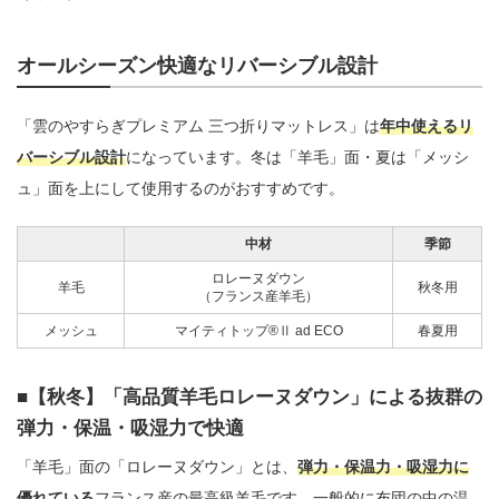
オールシーズン快適なリバーシブル設計
「雲のやすらぎプレミアム 三つ折りマットレス」は
年中使えるリ
バーシブル設計
になっています。冬は「羊毛」面・夏は「メッシ
ュ」面を上にして使用するのがおすすめです。
中材
季節
ロレーヌダウン
羊毛
秋冬用
（フランス産羊毛）
メッシュ
マイティトップ®Ⅱ ad ECO
春夏用
【秋冬】「高品質羊毛ロレーヌダウン」による抜群の
弾力・保温・吸湿力で快適
「羊毛」面の「ロレーヌダウン」とは、
弾力・保温力・吸湿力に
優れている
フランス産の最高級羊毛です。一般的に布団の中の温