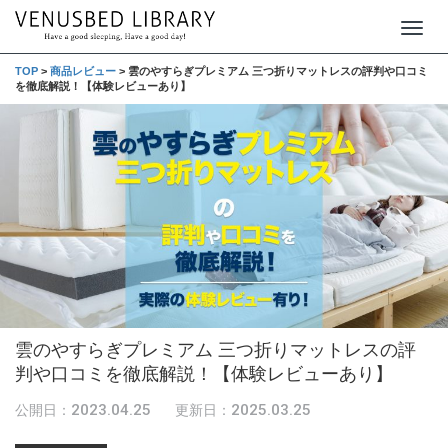
T
o
TOP
>
商品レビュー
>
雲のやすらぎプレミアム 三つ折りマットレスの評判や口コミ
を徹底解説！【体験レビューあり】
g
g
l
e
n
a
v
i
g
雲のやすらぎプレミアム 三つ折りマットレスの評
a
判や口コミを徹底解説！【体験レビューあり】
t
i
2023.04.25
2025.03.25
公開日：
更新日：
o