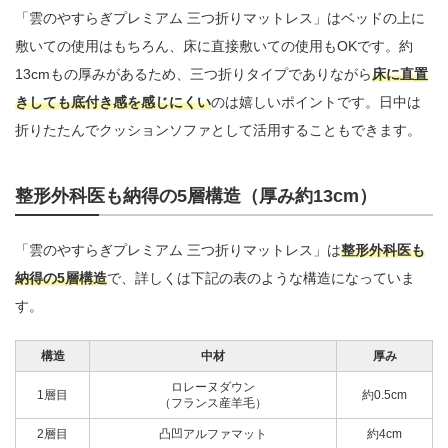
「雲のやすらぎプレミアム 三つ折りマットレス」はベッドの上に
敷いての使用はもちろん、床に直接敷いての使用もOKです。約
13cmもの厚みがあるため、三つ折りタイプでありながら
床に直置
きしても底付き感を感じにくい
のは嬉しいポイントです。日中は
折りたたんでクッションソファとして活用することもできます。
整形外科医も納得の5層構造（厚み約13cm）
「雲のやすらぎプレミアム 三つ折りマットレス」は
整形外科医も
納得の5層構造
で、詳しくは下記の表のような構造になっていま
す。
構造
中材
厚み
ロレーヌダウン
1層目
約0.5cm
（フランス産羊毛）
2層目
凸凹アルファマット
約4cm