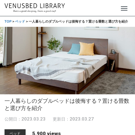
T
o
TOP
>
ベッド
>
一人暮らしのダブルベッドは後悔する？置ける畳数と選び方を紹介
g
g
l
e
n
a
v
i
g
一人暮らしのダブルベッドは後悔する？置ける畳数
a
と選び方を紹介
t
2023.03.23
2023.03.27
公開日：
更新日：
i
o
5,900 views
ベッド