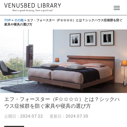
T
o
TOP
>
その他
>
エフ・フォースター（F☆☆☆☆）とは？シックハウス症候群を防ぐ
家具や寝具の選び方
g
g
l
e
n
a
v
i
g
エフ・フォースター（F☆☆☆☆）とは？シックハ
a
ウス症候群を防ぐ家具や寝具の選び方
t
i
2024.07.22
2024.07.30
公開日：
更新日：
o