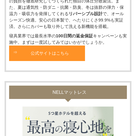
の負担を徹底研究してつくられた独自の体圧分散製法。ま
た、夏は通気性・防ダニ・抗菌・防臭、冬は抜群の弾力・保
温力・吸収力を発揮してくれる
リバーシブル設計
で、オール
シーズン快適。安心の日本製で、へたりにくさ99.9%も実証
済。さらにカバーも取り外して洗える新機能を搭載。
寝具業界では最長水準の
100日間の返金保証
キャンペーンも実
施中。まずは一度試してみてはいかがでしょうか。
公式サイトはこちら
NELLマットレス