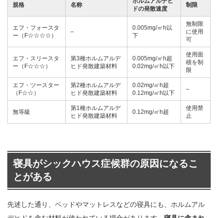
ホルムアルデヒ
規格
名称
制限
ドの発散速度
無制限
エフ・フォースタ
0.005mg/㎡h以
–
に使用
ー（F☆☆☆☆）
下
可
使用面
エフ・スリースタ
第3種ホルムアルデ
0.005mg/㎡h超
積を制
ー（F☆☆☆）
ヒド発散建築材料
0.02mg/㎡h以下
限
エフ・ツースター
第2種ホルムアルデ
0.02mg/㎡h超
–
（F☆☆）
ヒド発散建築材料
0.12mg/㎡h以下
第1種ホルムアルデ
使用禁
無等級
0.12mg/㎡h超
ヒド発散建築材料
止
寝具がシックハウス症候群の原因になるこ
とがある
先述した通り、ベッドやマットレスなどの寝具にも、ホルムアル
デヒドを含む材料が使われている場合があります。
寝具に含まれ