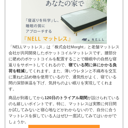
「NELLマットレス」は「株式会社Morght」と老舗マットレス
会社が共同開発したポケットコイルマットレスです。腰部分
に硬めのポケットコイルを配置することで睡眠中の自然な寝
返りをサポートしてくれるので、
寝ている間に体にかかる負
荷を軽減
してくれます。また、薄いウレタンと不織布を交互
に重ねた詰め物を使用ているので、通気性がよく、寝ている
間の深部体温を下げ、気持ちのよい眠りを実現してくれま
す。
商品が到着してから
120日のトライアル期間
が設けられている
のも嬉しいポイントです。特に、マットレスは実際に何日間
か試してみないと寝心地などがわからないので、自分に合う
マットレスを探している人はぜひ一度試してみてはいかがで
しょうか。