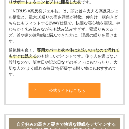
りサポート」をコンセプトに開発した枕
です。
「NERUSIA高反発ジェル枕」は、頭と首を支える高反発ジェ
ル構造と、最大10通りの高さ調整が特徴。仰向け・横向きど
ちらにもフィットする2WAY仕様で、快適な寝心地を実現。や
わらかく包み込みながらも沈み込みすぎず、寝返りもスムー
ズ。首や肩の違和感に悩んできた方に、理想の眠りを届けま
す。
通気性も良く、
専用カバーと枕本体は丸洗いOKなので汚れて
もすぐに洗える
のも嬉しいポイントです。使う人を選ばない
設計なので、誕生日や記念日などのギフトにもぴったり。大
切な人の”よく眠れる毎日”を応援する贈り物にもおすすめで
す。
公式サイトはこちら
自分好みの高さと硬さで快適な睡眠をデザインする