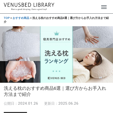
T
o
TOP
>
おすすめ商品
>
洗える枕のおすすめ商品6選｜選び方からお手入れ方法まで紹
介
g
g
l
e
n
a
v
i
g
洗える枕のおすすめ商品6選｜選び方からお手入れ
a
方法まで紹介
t
i
2024.01.26
2025.06.26
公開日：
更新日：
o