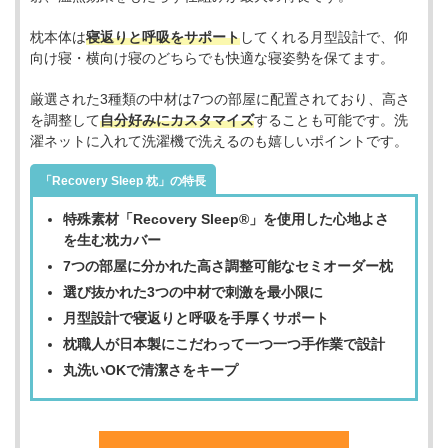
枕本体は
寝返りと呼吸をサポート
してくれる月型設計で、仰
向け寝・横向け寝のどちらでも快適な寝姿勢を保てます。
厳選された3種類の中材は7つの部屋に配置されており、高さ
を調整して
自分好みにカスタマイズ
することも可能です。洗
濯ネットに入れて洗濯機で洗えるのも嬉しいポイントです。
「Recovery Sleep 枕」の特長
特殊素材「Recovery Sleep®」を使用した心地よさ
を生む枕カバー
7つの部屋に分かれた高さ調整可能なセミオーダー枕
選び抜かれた3つの中材で刺激を最小限に
月型設計で寝返りと呼吸を手厚くサポート
枕職人が日本製にこだわって一つ一つ手作業で設計
丸洗いOKで清潔さをキープ