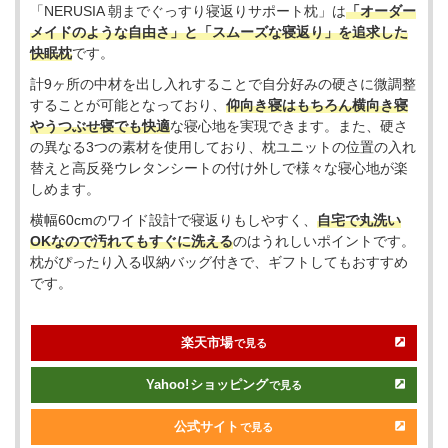
「NERUSIA 朝までぐっすり寝返りサポート枕」は
「オーダー
メイドのような自由さ」と「スムーズな寝返り」を追求した
快眠枕
です。
計9ヶ所の中材を出し入れすることで自分好みの硬さに微調整
することが可能となっており、
仰向き寝はもちろん横向き寝
やうつぶせ寝でも快適
な寝心地を実現できます。また、硬さ
の異なる3つの素材を使用しており、枕ユニットの位置の入れ
替えと高反発ウレタンシートの付け外しで様々な寝心地が楽
しめます。
横幅60cmのワイド設計で寝返りもしやすく、
自宅で丸洗い
OKなので汚れてもすぐに洗える
のはうれしいポイントです。
枕がぴったり入る収納バッグ付きで、ギフトしてもおすすめ
です。
楽天市場
で見る
Yahoo!
ショッピング
で見る
公式サイト
で見る