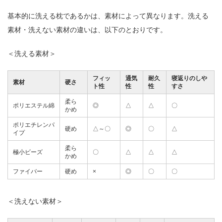
基本的に洗える枕であるかは、素材によって異なります。洗える
素材・洗えない素材の違いは、以下のとおりです。
＜洗える素材＞
フィッ
通気
耐久
寝返りのしや
素材
硬さ
ト性
性
性
すさ
柔ら
ポリエステル綿
◎
△
△
〇
かめ
ポリエチレンパ
硬め
△～〇
◎
〇
△
イプ
柔ら
極小ビーズ
〇
△
△
△
かめ
ファイバー
硬め
×
◎
〇
〇
＜洗えない素材＞