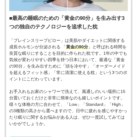
最高の睡眠のための「黄金の90分」を生み出す3
つの独自のテクノロジーを追求した枕
「ブレインスリープピロー」は美肌やダイエットに関係する
成長ホルモンが分泌される 「
黄金の90分
」と呼ばれる時間を
良質な眠りにすることを目的に作られた枕です。1年の中でも
気候が変わりやすい四季を持つ日本において、最適な「黄金
の90分」を生み出すために「頭を冷やす」「オーダーメイド
を超えるフィット感」「常に清潔に使える枕」という3つのポ
イントにこだわっています。
お手入れもお家のシャワーで洗えて、風通しのいい場所に15
分置いておくだけと非常に簡単なのも嬉しいポイントです。
様々な体格の方に合わせて、「Low」「Standard」「High」
の3種類の高さから選べますので、日中に疲れを感じやすかっ
たり眠りに関するお悩みがある人は、ぜひ一度試してみては
いかがでしょうか。