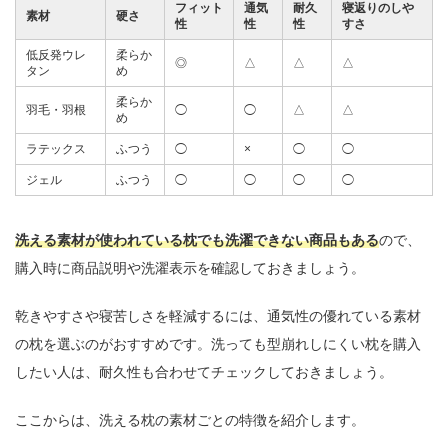
フィット
通気
耐久
寝返りのしや
素材
硬さ
性
性
性
すさ
低反発ウレ
柔らか
◎
△
△
△
タン
め
柔らか
羽毛・羽根
◯
◯
△
△
め
ラテックス
ふつう
◯
×
◯
◯
ジェル
ふつう
◯
◯
◯
◯
洗える素材が使われている枕でも洗濯できない商品もある
ので、
購入時に商品説明や洗濯表示を確認しておきましょう。
乾きやすさや寝苦しさを軽減するには、通気性の優れている素材
の枕を選ぶのがおすすめです。洗っても型崩れしにくい枕を購入
したい人は、耐久性も合わせてチェックしておきましょう。
ここからは、洗える枕の素材ごとの特徴を紹介します。