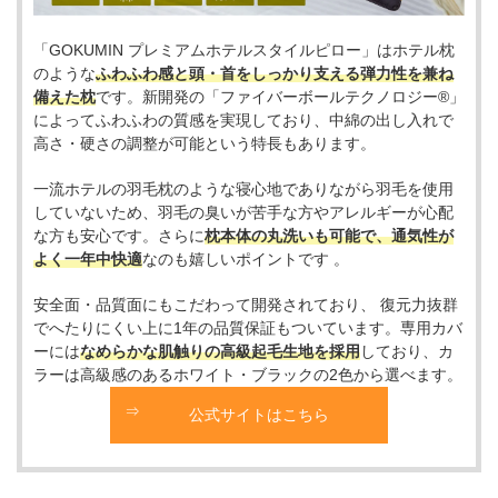
「GOKUMIN プレミアムホテルスタイルピロー」はホテル枕
のような
ふわふわ感と頭・首をしっかり支える弾力性を兼ね
備えた枕
です。新開発の「ファイバーボールテクノロジー®」
によってふわふわの質感を実現しており、中綿の出し入れで
高さ・硬さの調整が可能という特長もあります。
一流ホテルの羽毛枕のような寝心地でありながら羽毛を使用
していないため、羽毛の臭いが苦手な方やアレルギーが心配
な方も安心です。さらに
枕本体の丸洗いも可能で、通気性が
よく一年中快適
なのも嬉しいポイントです 。
安全面・品質面にもこだわって開発されており、 復元力抜群
でへたりにくい上に1年の品質保証もついています。専用カバ
ーには
なめらかな肌触りの高級起毛生地を採用
しており、カ
ラーは高級感のあるホワイト・ブラックの2色から選べます。
公式サイトはこちら