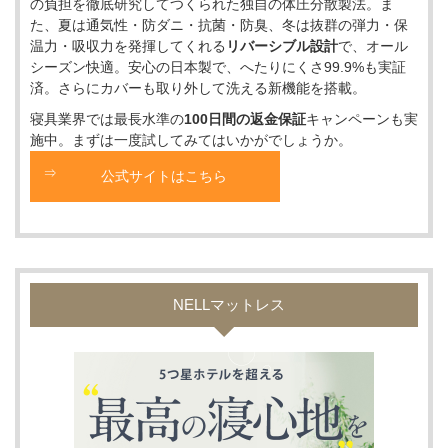
の負担を徹底研究してつくられた独自の体圧分散製法。ま
た、夏は通気性・防ダニ・抗菌・防臭、冬は抜群の弾力・保
温力・吸収力を発揮してくれる
リバーシブル設計
で、オール
シーズン快適。安心の日本製で、へたりにくさ99.9%も実証
済。さらにカバーも取り外して洗える新機能を搭載。
寝具業界では最長水準の
100日間の返金保証
キャンペーンも実
施中。まずは一度試してみてはいかがでしょうか。
公式サイトはこちら
NELLマットレス