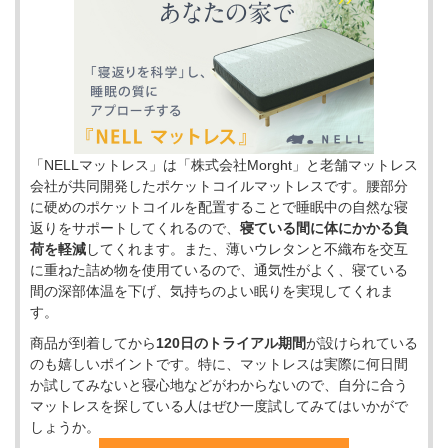
「NELLマットレス」は「株式会社Morght」と老舗マットレス
会社が共同開発したポケットコイルマットレスです。腰部分
に硬めのポケットコイルを配置することで睡眠中の自然な寝
返りをサポートしてくれるので、
寝ている間に体にかかる負
荷を軽減
してくれます。また、薄いウレタンと不織布を交互
に重ねた詰め物を使用ているので、通気性がよく、寝ている
間の深部体温を下げ、気持ちのよい眠りを実現してくれま
す。
商品が到着してから
120日のトライアル期間
が設けられている
のも嬉しいポイントです。特に、マットレスは実際に何日間
か試してみないと寝心地などがわからないので、自分に合う
マットレスを探している人はぜひ一度試してみてはいかがで
しょうか。