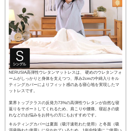
NERUSIA高弾性ウレタンマットレスは、 硬めのウレタンフォ
ームがしっかりと身体を支えつつ、厚み2cmの中綿入りキル
ティングカバーによりフィット感のある寝心地を実現したマ
ットレスです。
業界トップクラスの反発力73%の高弾性ウレタンが自然な寝
返りをサポートしてくれるため、肩こりや腰痛、寝起きの疲
れなどのお悩みをお持ちの方にもおすすめです。
キルティングカバーは夏面（吸汗速乾わた使用）と冬面（吸
湿発熱わた使用）に分かれているため、1年中快適にご使用い