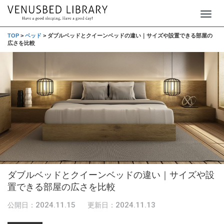
T
o
TOP
>
ベッド
>
ダブルベッドとクイーンベッドの違い｜サイズや設置できる部屋の
広さを比較
g
g
l
e
n
a
v
i
g
ダブルベッドとクイーンベッドの違い｜サイズや設
a
置できる部屋の広さを比較
t
i
2024.11.15
2024.11.13
公開日：
更新日：
o