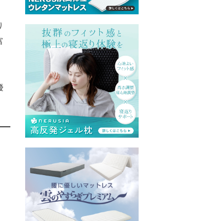
り
富
優