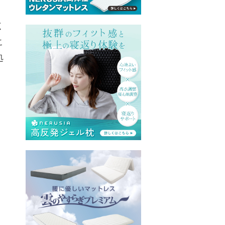
く
こ
処