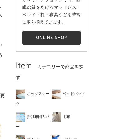
し
眠の質をあげるマットレス・
ベッド・枕・寝具などを豊富
ネ
に取り揃えています。
ONLINE SHOP
カ
あ
Item
カテゴリーで商品を探
す
ボックスシー
ベッドパッド
必要
ツ
掛け布団カバ
毛布
ー