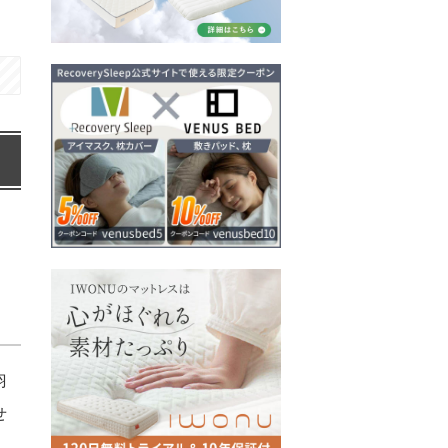
羽
せ
。