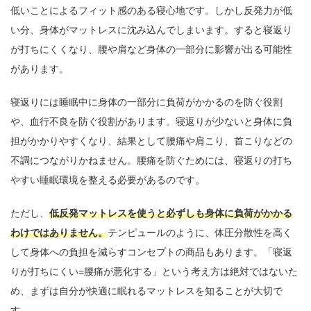
低いことによるフィット感のある寝心地です。しかし反発力が低
い分、身体がマットレスに沈み込んでしまいます。すると寝返り
が打ちにくくなり、腰や肩など身体の一部分に影響が出る可能性
があります。
寝返りには睡眠中に身体の一部分に負荷がかかるのを防ぐ役割
や、血行不良を防ぐ役割があります。寝返りが少ないと身体に負
担がかかりやすくなり、結果として腰痛や肩こり、首こりなどの
不調につながりかねません。腰痛を防ぐためには、寝返りの打ち
やすい睡眠環境を整える必要があるのです。
ただし、
低反発マットレスを使うと必ずしも身体に負荷がかかる
わけではありません。
テンピュールのように、体圧分散性を高く
して身体への負担を減らすコンセプトの商品もあります。「寝返
りが打ちにくい=腰痛が悪化する」という考え方は絶対ではないた
め、まずは自分が快適に眠れるマットレスを知ることが大切で
す。