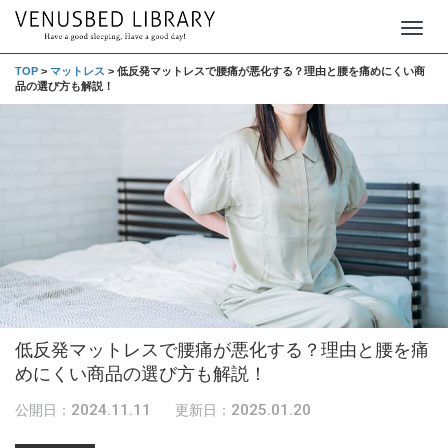
T
o
TOP
>
マットレス
>
低反発マットレスで腰痛が悪化する？理由と腰を痛めにくい商
品の選び方も解説！
g
g
l
e
n
a
v
i
g
低反発マットレスで腰痛が悪化する？理由と腰を痛
a
めにくい商品の選び方も解説！
t
i
2024.11.11
2025.01.20
公開日：
更新日：
o