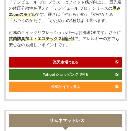
「テンピュール プロ プラス」はフィット感が向上し、最先端
の体圧分散性を備えた「テンピュール プロ」シリーズの
厚み
25cmのモデル
です。硬さは「やわらかめ」「ややかため」
「ふつうのかたさ」「かため」の4種類より選べます。
付属のクイックリフレッシュカバーはお洗濯OKです。さらに
抗菌防臭加工・エコテックス認証付
で、アレルギーの方でも
安心なのも嬉しいポイントです。
楽天市場
で見る
Yahoo!
ショッピング
で見る
公式サイト
で見る
リムネマットレス