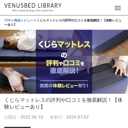
T
o
TOP
>
商品レビュー
>
くじらマットレスの評判や口コミを徹底解説！【体験レビュ
ーあり】
g
g
l
e
n
a
v
i
g
くじらマットレスの評判や口コミを徹底解説！【体
a
験レビューあり】
t
i
2022.06.10
2024.07.02
公開日：
更新日：
o