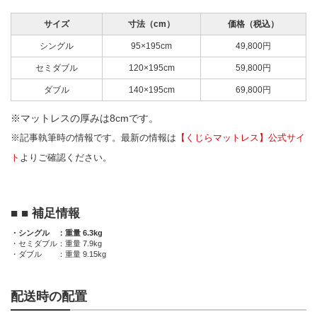
サイズ
寸法（cm）
価格（税込）
シングル
95×195cm
49,800円
セミダブル
120×195cm
59,800円
ダブル
140×195cm
69,800円
※マットレスの厚みは8cmです。
※記事執筆時の情報です。最新の情報は
【くじらマットレス】公式サイ
ト
よりご確認ください。
■ 補足情報
・シングル
：
重量 6.3kg
・セミダブル
：
重量 7.9kg
・ダブル
：
重量 9.15kg
配送時の配置