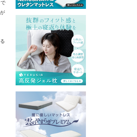
けで
スが
寝る