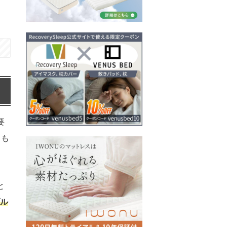
要
とも
と
ブル