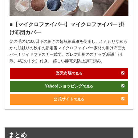
【マイクロファイバー】マイクロファイバー 掛
け布団カバー
髪の毛の1/100以下の細さの超極細繊維を使用し、ふんわりなめら
かな肌触りの秋冬の新定番マイクロファイバー素材の掛け布団カ
バー！サイドファスナー式で、ズレ防止用のスナップ8箇所（4
隅、4辺の中央）付き。 嬉しい静電気防止加工済み。
楽天市場
で見る
Yahoo!
ショッピング
で見る
公式サイト
で見る
まとめ