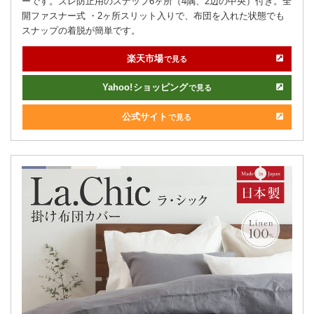
ーです。ズレ防止用のスナップ6ヶ所（4隅、2辺の中央）付き。全
開ファスナー式 ・2ヶ所スリット入りで、布団を入れた状態でも
スナップの着脱が簡単です。
楽天市場
で見る
Yahoo!
ショッピング
で見る
公式サイト
で見る