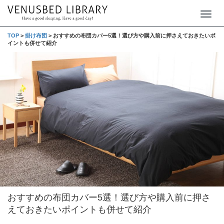
T
o
TOP
>
掛け布団
>
おすすめの布団カバー5選！選び方や購入前に押さえておきたいポ
イントも併せて紹介
g
g
l
e
n
a
v
i
g
a
t
おすすめの布団カバー5選！選び方や購入前に押さ
i
えておきたいポイントも併せて紹介
o