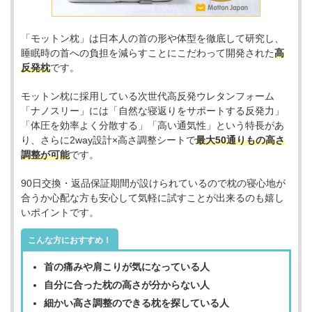
「モットン枕」は日本人の首の形や体型を徹底して研究し、
睡眠時の首への負担を減らすことにこだわって開発された
高
反発枕
です。
モットン枕に採用している次世代高反発ウレタンフォーム
「ナノスリー」には「自然な寝返りをサポートする反発力」
「体圧を効率よく分散する」「高い通気性」という特長があ
り、さらに2way設計×高さ調整シートで
最大50通りもの高さ
調整が可能
です。
90日交換・返品保証期間が設けられているので枕の寝心地が
合うか心配な方も安心して気軽に試すことが出来るのも嬉し
いポイントです。
こんな方におすすめ！
首の痛みや肩こりが気になっている人
自分に合った枕の高さが分からない人
細かい高さ調整のできる枕を探している人