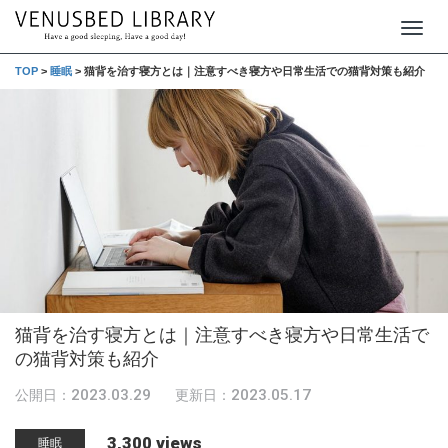
T
o
TOP
>
睡眠
>
猫背を治す寝方とは｜注意すべき寝方や日常生活での猫背対策も紹介
g
g
l
e
n
a
v
i
g
猫背を治す寝方とは｜注意すべき寝方や日常生活で
a
の猫背対策も紹介
t
2023.03.29
2023.05.17
公開日：
更新日：
i
o
3,300 views
睡眠