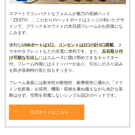
スマートでコンパクトなフォルムが魅力の収納ベッド
「ZESTO」。こだわりのヘッドボードはエッジの利いたデザ
インで、ブラック＆ホワイトの木目調フレームがお部屋にな
じみます。
便利な
USBポートは1口、コンセントは2口の計3口搭載
。ス
マホやタブレットなどの充電に便利です。また、
左右取り付
け可能な引出し
にはスムーズに開け閉めできるキャスター
付。フレーム内側にはストッパーがあり、引出しの入り込み
を防ぎ収納時の見た目もすっきり。
フレーム表面には耐水性や耐熱性、耐摩耗性に優れた「メラ
ミン化粧板」を採用。機能・収納を兼ね備えながら余計な装
飾はせず、空間を邪魔しないシンプル設計のベッドです。
公式サイトはこちら