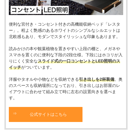
便利な宮付き・コンセント付きの高機能収納ベッド「レスタ
ー」。程よく艶感のあるホワイトのシンプルなシルエットは
北欧感もあり、モダンでスタイリッシュな印象もあります。
読みかけの本や観葉植物を置きやすい上段の棚と、メガネや
スマホを置くのに便利な下段の2段仕様。下段にはホコリが入
りにくく安全な
スライド式の一口コンセントとLED照明のス
イッチ
がついています。
洋服やタオルや小物などを収納できる
引き出しを2杯装備
。奥
のスペースも収納場所になっており、引き出しはお部屋のレ
イアウトに合わせて組み立て時に左右の設置向きを選べま
す。
公式サイトはこちら