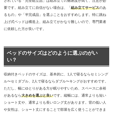
されている「完全組立品」は組み立ての難易度が高く、注意が必
要です。組み立てに自信がない場合は、「
組み立てサービス
のあ
るもの」や「半完成品」を選ぶことをおすすめします。特に跳ね
上げ式ベッドは構造上、組み立てがかなり難しいので、専門業者
に依頼した方が良いです。
ベッドのサイズはどのように選ぶのがい
い？
収納付きベッドのサイズは、基本的に、1人で寝るならセミシング
ル〜セミダブル、2人で寝るならダブル〜キングがおすすめです。
ただし、幅にゆとりがある方が眠りやすいため、スペースに余裕
があるなら
大きめを選ぶと良い
です。縦幅には、通常よりも短い
ショート丈や、通常よりも長いロング丈があります。背の低い人
や女性は、ショート丈にすることで部屋を広く使うことができま