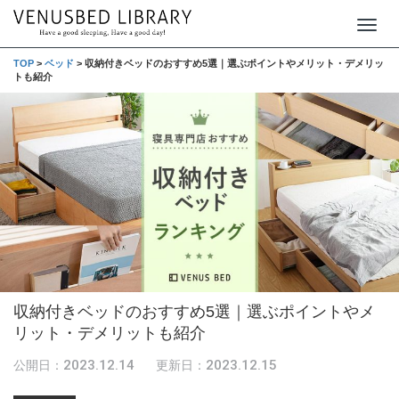
T
o
TOP
>
ベッド
>
収納付きベッドのおすすめ5選｜選ぶポイントやメリット・デメリッ
トも紹介
g
g
l
e
n
a
v
i
g
収納付きベッドのおすすめ5選｜選ぶポイントやメ
a
リット・デメリットも紹介
t
i
2023.12.14
2023.12.15
公開日：
更新日：
o