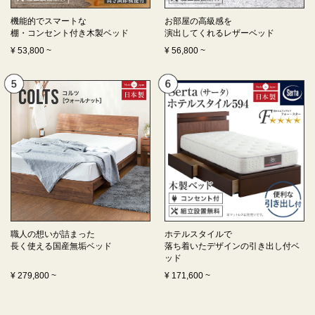
機能的でスマートな
お部屋の高級感を
棚・コンセント付き
木製ベッド
演出してくれる
レザーベッド
¥
53,800
~
¥
56,800
~
職人の想いが詰まった
ホテルスタイルで
長く使える
国産無垢ベッド
落ち着いたデザインの
引き出し付ベ
ッド
¥
279,800
~
¥
171,600
~