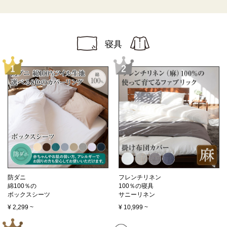
寝具
防ダニ
フレンチリネン
綿100％の
100％の寝具
ボックスシーツ
サニーリネン
¥
2,299
~
¥
10,999
~