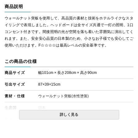
商品説明
ウォールナット突板を使用して、高品質の素材と技術をホテルライクなスタ
イリングで表現しました。ヘッドボードは全サイズ共通で一灯の照明、1口
コンセント付きです。間接照明の光が空間を落ち着いた雰囲気に演出してく
れます。また、安全安心品質の日本製のため、小さなお子様でも安心してご
使用いただけます。F☆☆☆☆は最高レベルの安全基準です。
この商品の仕様
商品サイズ
幅101cm × 長さ208cm × 高さ90cm
引出サイズ
87×39×15cm
素材・仕様
ウォールナット突板(水性塗装)
生産国
日本
詳しく見る
備考
・ディープオーク（DEO）色もお取り扱いしておりま
す。ご希望の場合はお問合せください。
・照明は全サイズ1灯になります。
・全サイズスイッチ付きコンセントが右側に1つつきま