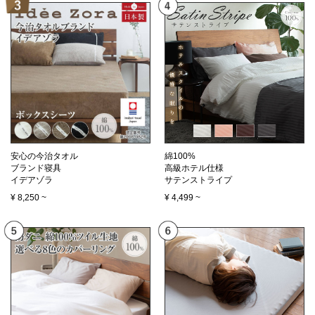
安心の今治タオル
綿100%
ブランド寝具
高級ホテル仕様
イデアゾラ
サテンストライプ
¥
8,250
~
¥
4,499
~