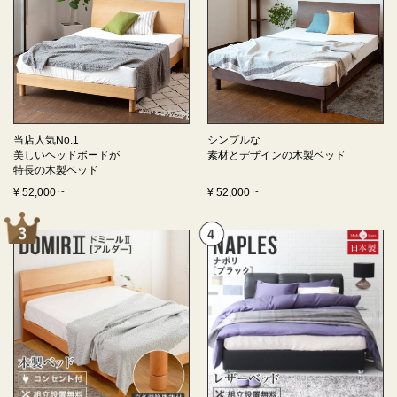
当店人気No.1
シンプルな
美しいヘッドボードが
素材とデザインの
木製ベッド
特長の
木製ベッド
¥
52,000
~
¥
52,000
~