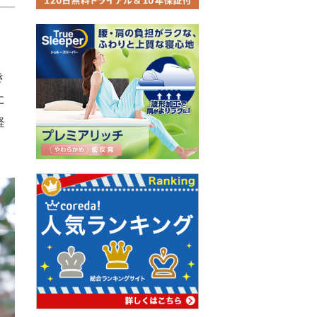
き
に
軽