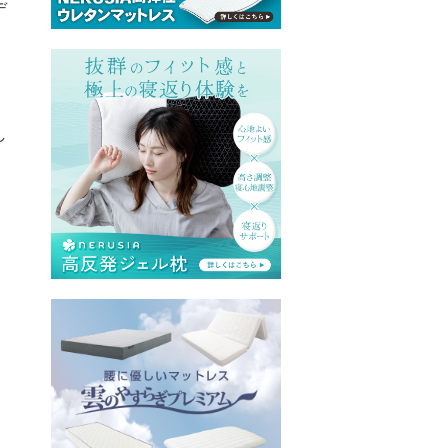
デ
。
し