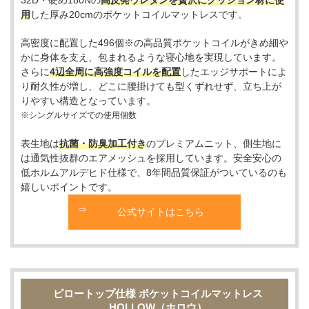
用
した厚み20cmのポケットコイルマットレスです。
高密度に配置した496個※の高品質ポケットコイルがきめ細や
かに身体を支え、包まれるような寝心地を実現しています。
さらに
4辺全周に高強度コイルを配置
したエッジサポートによ
り耐久性が増し、どこに腰掛けても型くずれせず、立ち上が
りやすい構造となっています。
※シングルサイズでの使用個数
表生地は
抗菌・防臭加工付き
のプレミアムニット、側生地に
は通気性抜群のエアメッシュを採用しています。安全安心の
低ホルムアルデヒド仕様で、8年間品質保証がついているのも
嬉しいポイントです。
公式サイトはこちら
ピロートップ仕様 ポケットコイルマットレス
HOLLOW（ホロウ）