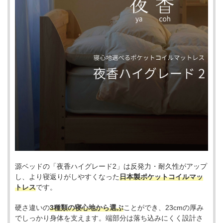
源ベッドの「夜香ハイグレード2」は反発力・耐久性がアップ
し、より寝返りがしやすくなった
日本製ポケットコイルマッ
トレス
です。
硬さ違いの
3種類の寝心地から選ぶ
ことができ、23cmの厚み
でしっかり身体を支えます。端部分は落ち込みにくく設計さ