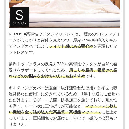
NERUSIA高弾性ウレタンマットレスは、 硬めのウレタンフォ
ームがしっかりと身体を支えつつ、厚み2cmの中綿入りキル
ティングカバーにより
フィット感のある寝心地
を実現したマ
ットレスです。
業界トップクラスの反発力73%の高弾性ウレタンが自然な寝
返りをサポートしてくれるため、
肩こりや腰痛、寝起きの疲
れなどのお悩みをお持ちの方にもおすすめ
です。
キルティングカバーは夏面（吸汗速乾わた使用）と冬面（吸
湿発熱わた使用）に分かれているため、1年中快適にご使用い
ただけます。防ダニ・抗菌・防臭加工を施しており、耐久性
も高く、ロール状に三つ折りが可能など、
マットレスに欲し
い機能を全て詰め込んだ高品質・高機能マットレス
に仕上が
っています。圧縮梱包でお届けしますので、搬入の心配もい
りません。