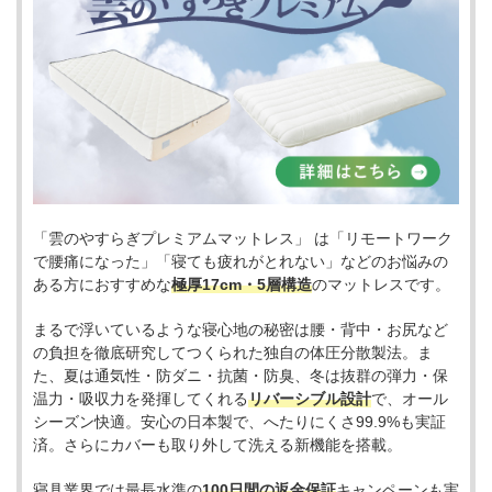
「雲のやすらぎプレミアムマットレス」 は「リモートワーク
で腰痛になった」「寝ても疲れがとれない」などのお悩みの
ある方におすすめな
極厚17cm・5層構造
のマットレスです。
まるで浮いているような寝心地の秘密は腰・背中・お尻など
の負担を徹底研究してつくられた独自の体圧分散製法。ま
た、夏は通気性・防ダニ・抗菌・防臭、冬は抜群の弾力・保
温力・吸収力を発揮してくれる
リバーシブル設計
で、オール
シーズン快適。安心の日本製で、へたりにくさ99.9%も実証
済。さらにカバーも取り外して洗える新機能を搭載。
寝具業界では最長水準の
100日間の返金保証
キャンペーンも実