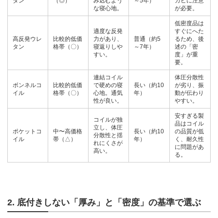
タン
（◎）
み込むよう
～5年）
カビに注意
な寝心地。
が必要。
低密度品は
適度な反発
すぐにへた
高反発ウレ
比較的低価
力があり、
普通（約5
るため、後
タン
格帯（〇）
寝返りしや
～7年）
述の「密
すい。
度」が重
要。
連結コイル
体圧分散性
ボンネルコ
比較的低価
で硬めの寝
長い（約10
が劣り、振
イル
格帯（〇）
心地。通気
年）
動が伝わり
性が良い。
やすい。
安すぎる製
コイルが独
品はコイル
立し、体圧
ポケットコ
中〜高価格
長い（約10
の品質が低
分散性と揺
イル
帯（△）
年）
く、耐久性
れにくさが
に問題があ
高い。
る。
2. 底付きしない「厚み」と「密度」の基準で選ぶ