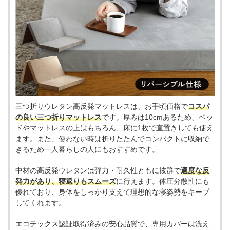
三つ折りウレタン高反発マットレスは、お手頃価格で
コスパ
の良い三つ折りマットレス
です。厚みは10cmあるため、ベッ
ドやマットレスの上はもちろん、床に1枚で直置きしても使え
ます。また、使わない時は折りたたんでコンパクトに収納で
きるため一人暮らしの人にもおすすめです。
中材の高反発ウレタンは弾力・耐久性ともに抜群で
適度な反
発力があり、寝返りもスムーズ
に行えます。体圧分散性にも
優れており、身体をしっかり支えて理想的な寝姿勢をキープ
してくれます。
エコテックス認証取得済みの安心品質で、専用カバーは洗え