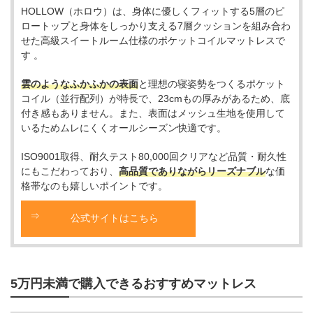
HOLLOW（ホロウ）は、身体に優しくフィットする5層のピ
ロートップと身体をしっかり支える7層クッションを組み合わ
せた高級スイートルーム仕様のポケットコイルマットレスで
す 。
雲のようなふかふかの表面
と理想の寝姿勢をつくるポケット
コイル（並行配列）が特長で、23cmもの厚みがあるため、底
付き感もありません。また、表面はメッシュ生地を使用して
いるためムレにくくオールシーズン快適です。
ISO9001取得、耐久テスト80,000回クリアなど品質・耐久性
にもこだわっており、
高品質でありながらリーズナブル
な価
格帯なのも嬉しいポイントです。
公式サイトはこちら
5万円未満で購入できるおすすめマットレス