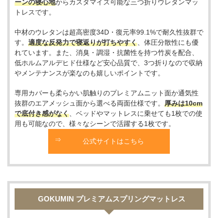
ーンの寝心地
からカスタマイズ可能な三つ折りウレタンマッ
トレスです。
中材のウレタンは超高密度34D・復元率99.1%で耐久性抜群で
す。
適度な反発力で寝返りが打ちやすく
、体圧分散性にも優
れています。また、消臭・調湿・抗菌性を持つ竹炭を配合、
低ホルムアルデヒド仕様など安心品質で、3つ折りなので収納
やメンテナンスが楽なのも嬉しいポイントです。
専用カバーも柔らかい肌触りのプレミアムニット面か通気性
抜群のエアメッシュ面から選べる両面仕様です。
厚みは10cm
で底付き感がなく
、ベッドやマットレスに乗せても1枚での使
用も可能なので、様々なシーンで活躍する1枚です。
公式サイトはこちら
GOKUMIN プレミアムスプリングマットレス