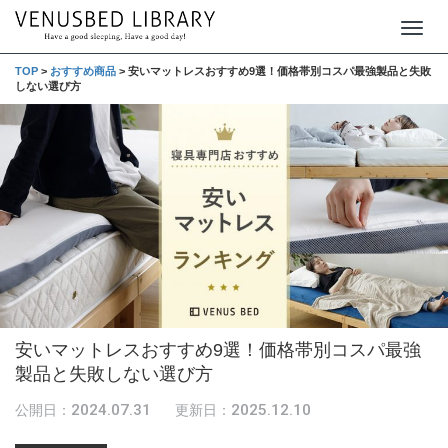
T
o
TOP
>
おすすめ商品
>
安いマットレスおすすめ9選！価格帯別コスパ最強製品と失敗
しない選び方
g
g
l
e
n
a
v
i
g
安いマットレスおすすめ9選！価格帯別コスパ最強
a
製品と失敗しない選び方
t
i
2024.07.31
2025.12.10
公開日：
更新日：
o