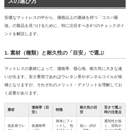
スの選び方
安価なマットレスの中から、価格以上の価値を持つ「コスパ最
強」の製品を見つけるために、特に注目すべき4つのチェックポイ
ントを解説します。
1. 素材（種類）と耐久性の「目安」で選ぶ
マットレスの素材によって、価格帯、寝心地、耐久性に大きな違
いが出ます。安さ重視であればウレタン系やボンネルコイルが候
補となりますが、それぞれのメリット・デメリットを理解してお
く必要があります。
価格帯（目
耐久性の目
安さで選ぶ
素材
特徴
安）
安
時の注意点
身体にフィ
通気性が低
低反発ウレ
低価格帯
ットし、包
短い（約3
く、湿気や