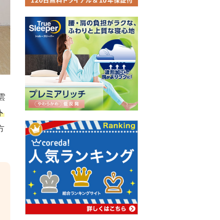
雲
ト
方