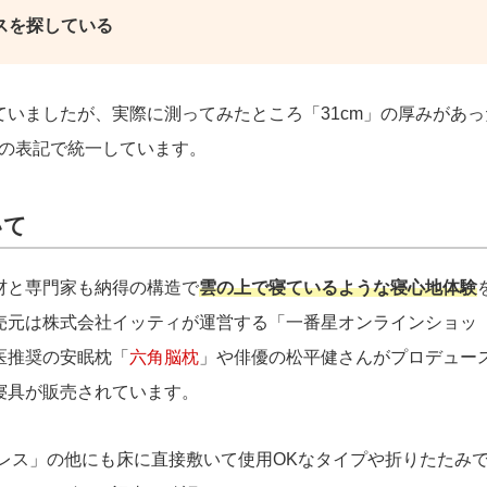
スを探している
っていましたが、実際に測ってみたところ「31cm」の厚みがあっ
」の表記で統一しています。
いて
材と専門家も納得の構造で
雲の上で寝ているような寝心地体験
売元は株式会社イッティが運営する「一番星オンラインショッ
医推奨の安眠枕「
六角脳枕
」や俳優の松平健さんがプロデュー
寝具が販売されています。
レス」の他にも床に直接敷いて使用OKなタイプや折りたたみ