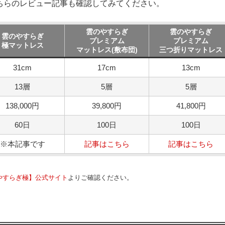
ちらのレビュー記事も確認してみてください。
雲のやすらぎ
雲のやすらぎ
雲のやすらぎ
プレミアム
プレミアム
極マットレス
マットレス(敷布団)
三つ折りマットレス
31cm
17cm
13cm
13層
5層
5層
138,000円
39,800円
41,800円
60日
100日
100日
※本記事です
記事はこちら
記事はこちら
やすらぎ極】公式サイト
よりご確認ください。