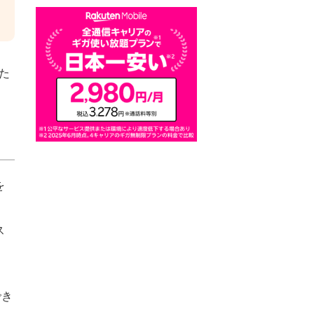
た
を
ス
でき