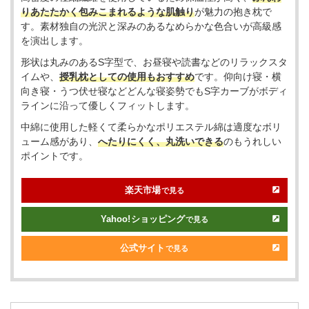
りあたたかく包みこまれるような肌触り
が魅力の抱き枕で
す。素材独自の光沢と深みのあるなめらかな色合いが高級感
を演出します。
形状は丸みのあるS字型で、お昼寝や読書などのリラックスタ
イムや、
授乳枕としての使用もおすすめ
です。仰向け寝・横
向き寝・うつ伏せ寝などどんな寝姿勢でもS字カーブがボディ
ラインに沿って優しくフィットします。
中綿に使用した軽くて柔らかなポリエステル綿は適度なボリ
ューム感があり、
へたりにくく、丸洗いできる
のもうれしい
ポイントです。
楽天市場
で見る
Yahoo!
ショッピング
で見る
公式サイト
で見る