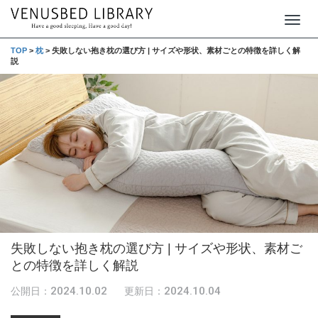
T
o
TOP
>
枕
>
失敗しない抱き枕の選び方 | サイズや形状、素材ごとの特徴を詳しく解
説
g
g
l
e
n
a
v
i
g
失敗しない抱き枕の選び方 | サイズや形状、素材ご
a
との特徴を詳しく解説
t
i
2024.10.02
2024.10.04
公開日：
更新日：
o