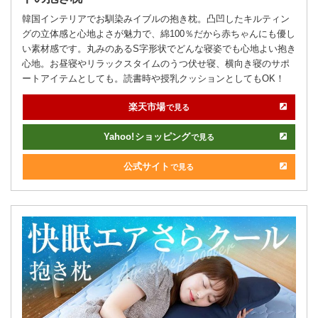
韓国インテリアでお馴染みイブルの抱き枕。凸凹したキルティン
グの立体感と心地よさが魅力で、綿100％だから赤ちゃんにも優し
い素材感です。丸みのあるS字形状でどんな寝姿でも心地よい抱き
心地。お昼寝やリラックスタイムのうつ伏せ寝、横向き寝のサポ
ートアイテムとしても。読書時や授乳クッションとしてもOK！
楽天市場
で見る
Yahoo!
ショッピング
で見る
公式サイト
で見る