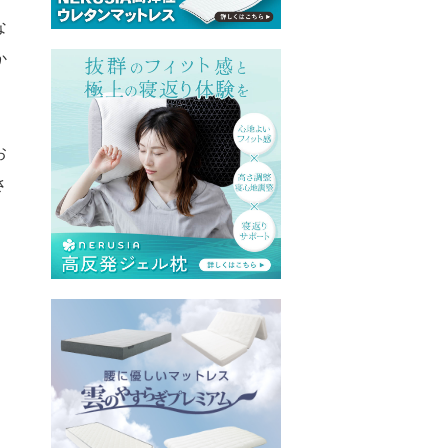
な
か
お
さ