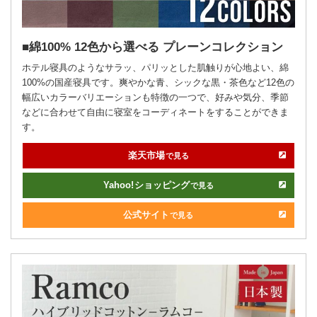
綿100% 12色から選べる プレーンコレクション
ホテル寝具のようなサラッ、パリッとした肌触りが心地よい、綿
100%の国産寝具です。爽やかな青、シックな黒・茶色など12色の
幅広いカラーバリエーションも特徴の一つで、好みや気分、季節
などに合わせて自由に寝室をコーディネートをすることができま
す。
楽天市場
で見る
Yahoo!
ショッピング
で見る
公式サイト
で見る