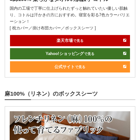
国内の工場で丁寧に仕上げられたずっと触れていたい優しい肌触
り、コトルは汗かきの方におすすめ。寝室を彩る7色カラーバリエ
ーション！
[ 枕カバー／掛け布団カバー／ボックスシーツ ]
楽天市場
で見る
Yahoo!
ショッピング
で見る
公式サイト
で見る
麻100%（リネン）のボックスシーツ