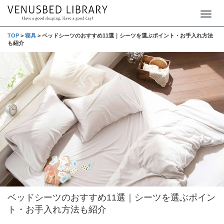
T
o
TOP
>
寝具
>
ベッドシーツのおすすめ11選｜シーツを選ぶポイント・お手入れ方法
も紹介
g
g
l
e
n
a
v
i
g
a
t
ベッドシーツのおすすめ11選｜シーツを選ぶポイン
i
ト・お手入れ方法も紹介
o