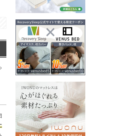
っ
団
に
あ