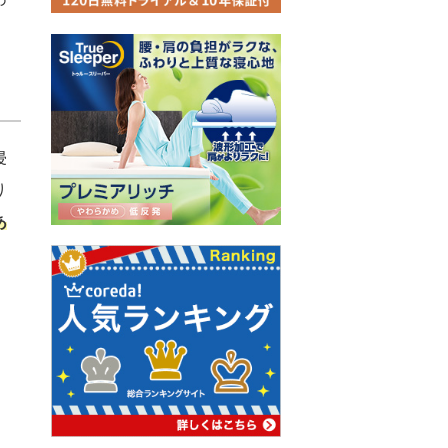
侵
り
あ