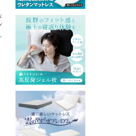
な
グ
し