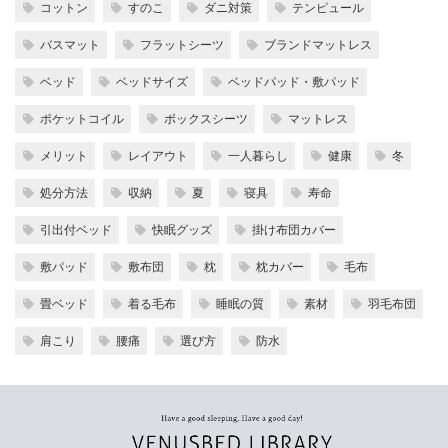
コットン
すのこ
ダニ対策
テンピュール
バスマット
フラットシーツ
ブランドマットレス
ベッド
ベッドサイズ
ベッドパッド・敷パッド
ポケットコイル
ボックスシーツ
マットレス
メリット
レイアウト
一人暮らし
健康
冬
処分方法
収納
夏
寝具
寿命
引出付ベッド
快眠グッズ
掛け布団カバー
敷パッド
敷布団
枕
枕カバー
毛布
畳ベッド
着る毛布
睡眠の質
素材
羽毛布団
肩こり
腰痛
選び方
防水