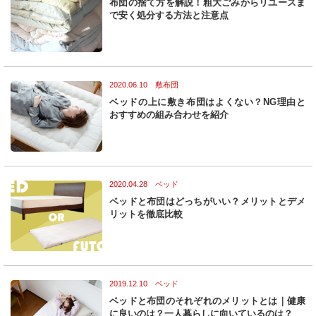
布団の捨て方を解説！粗大ごみからリユースま
n
で安く処分する方法と注意点
2020.06.10 敷布団
ベッドの上に敷き布団はよくない？NG理由と
おすすめの組み合わせを紹介
2020.04.28 ベッド
ベッドと布団はどっちがいい？メリットとデメ
リットを徹底比較
2019.12.10 ベッド
ベッドと布団のそれぞれのメリットとは｜健康
に良いのは？一人暮らしに向いているのは？