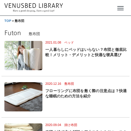
T
o
TOP
>
敷布団
g
Futon
敷布団
g
2021.01.08 ベッド
l
一人暮らしにベッドはいらない？布団と徹底比
e
較！メリット・デメリットと快適な寝具選び
n
a
v
2020.12.16 敷布団
i
フローリングに布団を敷く際の注意点は？快適
g
な睡眠のための方法を紹介
a
t
i
2020.09.04 掛け布団
o