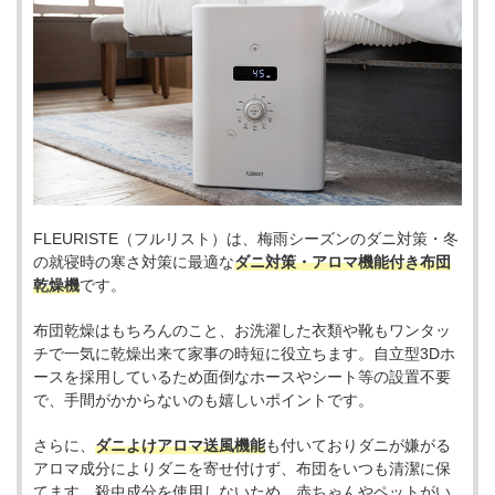
FLEURISTE（フルリスト）は、梅雨シーズンのダニ対策・冬
の就寝時の寒さ対策に最適な
ダニ対策・アロマ機能付き布団
乾燥機
です。
布団乾燥はもちろんのこと、お洗濯した衣類や靴もワンタッ
チで一気に乾燥出来て家事の時短に役立ちます。自立型3Dホ
ースを採用しているため面倒なホースやシート等の設置不要
で、手間がかからないのも嬉しいポイントです。
さらに、
ダニよけアロマ送風機能
も付いておりダニが嫌がる
アロマ成分によりダニを寄せ付けず、布団をいつも清潔に保
てます。殺虫成分を使用しないため、赤ちゃんやペットがい