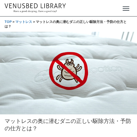
T
o
TOP
>
マットレス
>
マットレスの奥に潜むダニの正しい駆除方法・予防の仕方と
は？
g
g
l
e
n
a
v
i
g
a
t
マットレスの奥に潜むダニの正しい駆除方法・予防
i
の仕方とは？
o