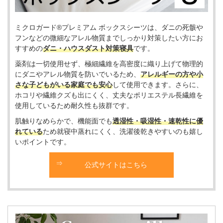
ミクロガード®プレミアム ボックスシーツは、ダニの死骸や
フンなどの微細なアレル物質までしっかり対策したい方にお
すすめの
ダニ・ハウスダスト対策寝具
です。
薬剤は一切使用せず、極細繊維を高密度に織り上げて物理的
にダニやアレル物質を防いでいるため、
アレルギーの方や小
さな子どもがいる家庭でも安心
して使用できます。さらに、
ホコリや繊維クズも出にくく、丈夫なポリエステル長繊維を
使用しているため耐久性も抜群です。
肌触りなめらかで、機能面でも
透湿性・吸湿性・速乾性に優
れている
ため就寝中蒸れにくく、洗濯後乾きやすいのも嬉し
いポイントです。
公式サイトはこちら