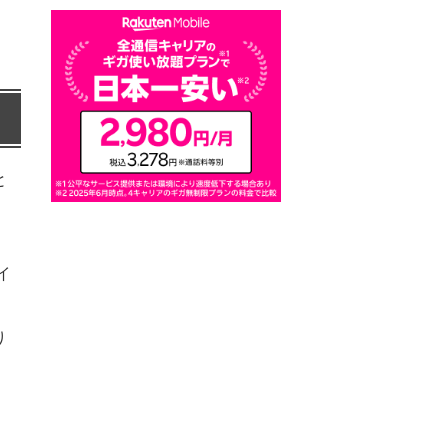
と
イ
。
り