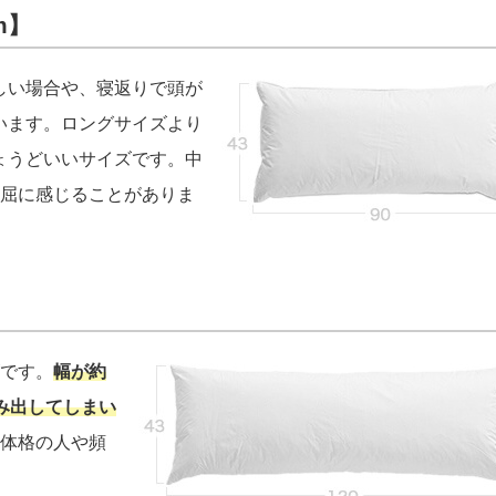
m】
しい場合や、寝返りで頭が
います。ロングサイズより
ょうどいいサイズです。中
窮屈に感じることがありま
ズです。
幅が約
はみ出してしまい
な体格の人や頻
。