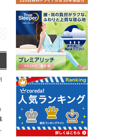
用
う
性
し