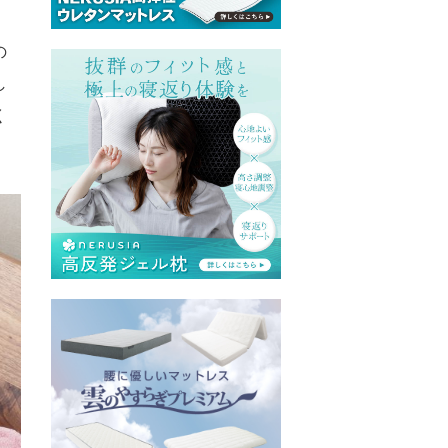
の
し
く