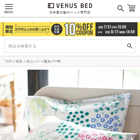
MENU
日本最大級のベッド専門店
TOP
寝具
枕カバー
枕カバーM