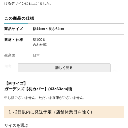
けるデザインに仕上げました。
この商品の仕様
商品サイズ
幅44cm × 長さ64cm
素材・仕様
綿100％
合わせ式
生産国
日本
備考
・配達日指定ＯＫ！
詳しく見る
※北海道・沖縄・離島等一部地域へのお届けは別途送料が
発生する場合がございます。また発送予定も変更になる場
合があります。
【Mサイズ】
※大きなプリント柄のため、商品によって柄の出方が多少
ガーデンズ【枕カバー】(43×63cm用)
異なることがございます。
申し訳ございません。ただいま在庫がございません。
1～2日以内に発送予定（店舗休業日を除く）
サイズを選ぶ