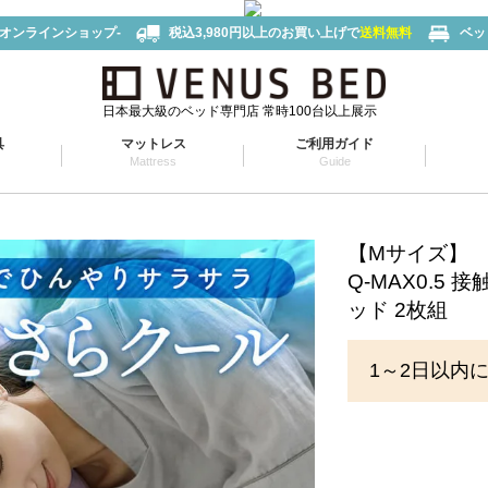
-オンラインショップ-
税込3,980円以上のお買い上げで
送料無料
ベッ
日本最大級のベッド専門店 常時100台以上展示
具
マットレス
ご利用ガイド
Mattress
Guide
【Mサイズ】
Q-MAX0.5
ッド 2枚組
1～2日以内