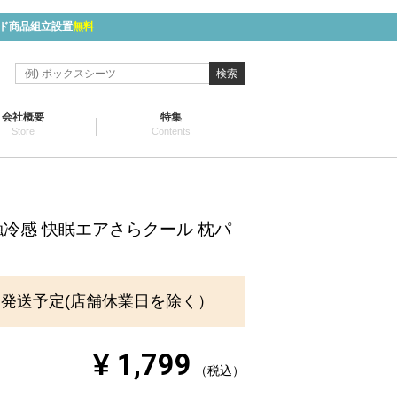
ド商品組立設置
無料
検索
会社概要
特集
Store
Contents
 接触冷感 快眠エアさらクール 枕パ
に発送予定(店舗休業日を除く）
¥
1,799
税込