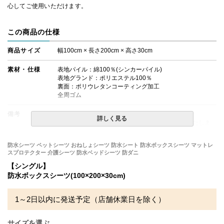
心してご使用いただけます。
この商品の仕様
商品サイズ
幅100cm × 長さ200cm × 高さ30cm
素材・仕様
表地パイル：綿100％(シンカーパイル)
表地グランド：ポリエステル100％
裏面：ポリウレタンコーティング加工
全周ゴム
備考
・配達日指定ＯＫ！
詳しく見る
※厚み25cmまでのマットレスでのご使用を推奨いたしま
す。
※北海道・沖縄・離島等一部地域へのお届けは別途送料が
防水シーツ ペットシーツ おねしょシーツ 防水シート 防水ボックスシーツ マットレ
発生する場合がございます。また発送予定も変更になる場
スプロテクター 介護シーツ 防水ベッドシーツ 防ダニ
合があります。
※できる限り実際の色を再現するよう心がけております
【シングル】
が、閲覧環境により誤差がでる場合がございますのでご了
防水ボックスシーツ(100×200×30cm)
承ください。
1～2日以内に発送予定（店舗休業日を除く）
サイズを選ぶ