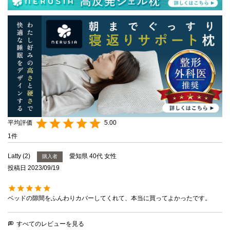
5.00
1
Latty
2
愛知県
40代
女性
購入者
投稿日
2023/09/19
ベッドの隙間をふんわりカバーしてくれて、本当に買ってよかったです。
すべてのレビューを見る