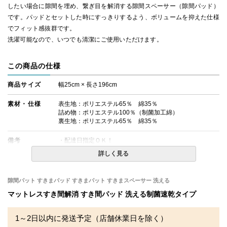
したい場合に隙間を埋め、繋ぎ目を解消する隙間スペーサー（隙間パッド）
です。パッドとセットした時にすっきりするよう、ボリュームを抑えた仕様
でフィット感抜群です。
洗濯可能なので、いつでも清潔にご使用いただけます。
この商品の仕様
商品サイズ
幅25cm × 長さ196cm
素材・仕様
表生地：ポリエステル65％ 綿35％
詰め物：ポリエステル100％（制菌加工綿）
裏生地：ポリエステル65％ 綿35％
備考
・配達日指定ＯＫ！
・玄関先までのお届けとなります。
詳しく見る
隙間パット すきまパッド すきまパット すきまスペーサー 洗える
マットレスすき間解消 すき間パッド 洗える制菌速乾タイプ
1～2日以内に発送予定（店舗休業日を除く）