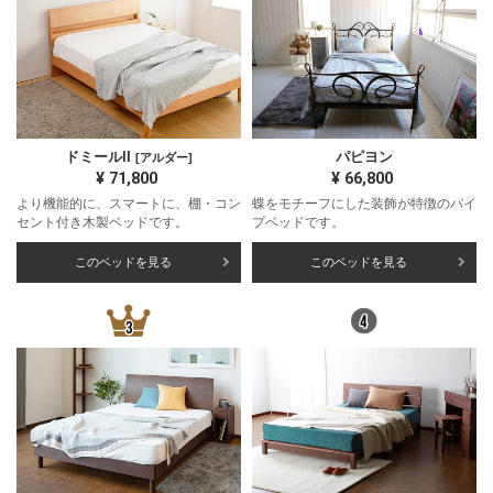
ドミールII
パピヨン
[アルダー]
¥
71,800
¥
66,800
より機能的に、スマートに、棚・コン
蝶をモチーフにした装飾が特徴のパイ
セント付き木製ベッドです。
プベッドです。
このベッドを見る
このベッドを見る