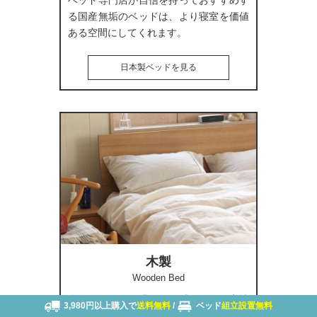
る国産無垢のベッドは、より寝室を価値
ある空間にしてくれます。
日本製ベッドを見る
木製
Wooden Bed
自然がもたらす温かみを感じながら心地
3,980円以上購入で
送料無料
/
ベッド
組立設置無料
よく眠ることのできる木製ベッド。お部