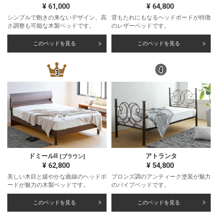
¥
61,000
¥
64,800
シンプルで飽きの来ないデザイン、高
背もたれにもなるヘッドボードが特徴
さ調整も可能な木製ベッドです。
のレザーベッドです。
このベッドを見る
このベッドを見る
ドミールII
アトランタ
[ブラウン]
¥
62,800
¥
54,800
美しい木目と緩やかな曲線のヘッドボ
ブロンズ調のアンティーク塗装が魅力
ードが魅力の木製ベッドです。
のパイプベッドです。
このベッドを見る
このベッドを見る