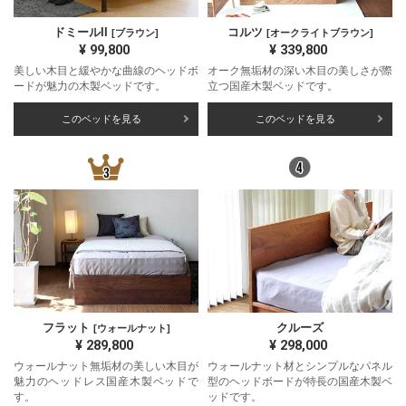
ドミールII
コルツ
[ブラウン]
[オークライトブラウン]
¥
99,800
¥
339,800
美しい木目と緩やかな曲線のヘッドボ
オーク無垢材の深い木目の美しさが際
ードが魅力の木製ベッドです。
立つ国産木製ベッドです。
このベッドを見る
このベッドを見る
フラット
クルーズ
[ウォールナット]
¥
289,800
¥
298,000
ウォールナット無垢材の美しい木目が
ウォールナット材とシンプルなパネル
魅力のヘッドレス国産木製ベッドで
型のヘッドボードが特長の国産木製ベ
す。
ッドです。