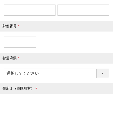
(
必
須
)
郵便番号
(
必
須
)
都道府県
(
必
須
)
住所１（市区町村）
(
必
須
)