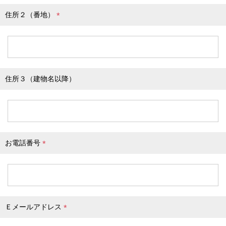
住所２（番地）
(
必
須
)
住所３（建物名以降）
お電話番号
(
必
須
)
Ｅメールアドレス
(