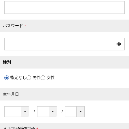
必
須
)
パスワード
(
必
須
)
性別
指定なし
男性
女性
生年月日
メルマガ受信可否