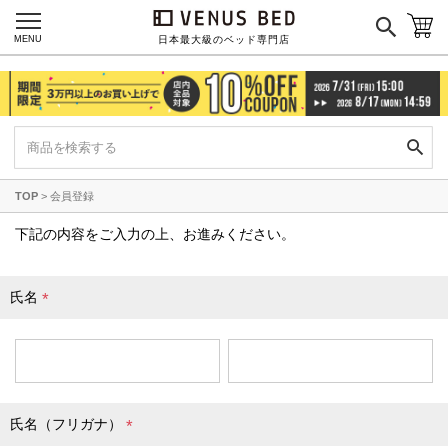
国産ポケットコイルマットレス
MENU
日本最大級のベッド専門店
海外ブランド
サータ
テンピュール
シーリー
TOP
会員登録
マットレス一覧を見る
下記の内容をご入力の上、お進みください。
氏名
ご利用ガイド
会社概要
(
必
特定商取引法に基づく表記
プライバシーポリシー
須
マイページ
ログイン
)
氏名（フリガナ）