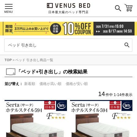
MENU
日本最大級のベッド専門店
TOP
ベッド 引き出し商品一覧
「
ベッド+引き出し」の検索結果
並び替え
新着順
価格が高い順
価格が安い順
14
件中
1
-
14
件表示