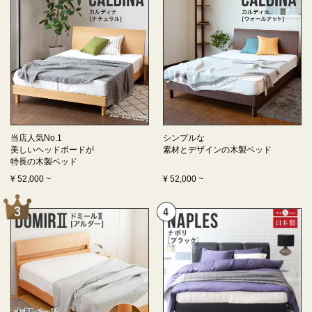
当店人気No.1
シンプルな
美しいヘッドボードが
素材とデザインの
木製ベッド
特長の
木製ベッド
¥
52,000
~
¥
52,000
~