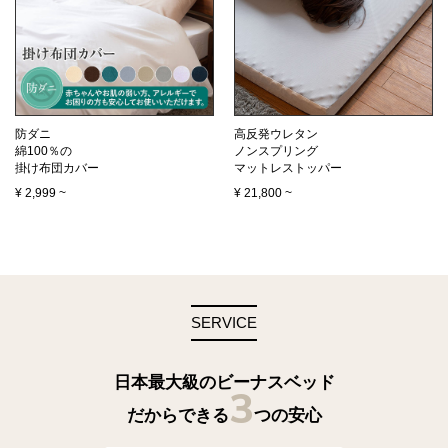
防ダニ
高反発ウレタン
綿100％の
ノンスプリング
掛け布団カバー
マットレストッパー
¥
2,999
~
¥
21,800
~
SERVICE
日本最大級のビーナスベッド
3
だからできる
つの安心