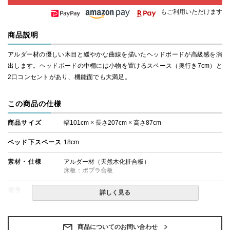
もご利用いただけます
商品説明
アルダー材の優しい木目と緩やかな曲線を描いたヘッドボードが高級感を演
出します。ヘッドボードの中棚には小物を置けるスペース（奥行き7cm）と
2口コンセントがあり、機能面でも大満足。
この商品の仕様
商品サイズ
幅101cm × 長さ207cm × 高さ87cm
ベッド下スペース
18cm
素材・仕様
アルダー材（天然木化粧合板）
床板：ポプラ合板
備考
・組立設置無料！
詳しく見る
・この商品は組み立て式です。
・ベッドフレームのみの金額です。
・配送日指定OK！
※北海道・沖縄・離島等一部地域へのお届けは別途送料
商品についてのお問い合わせ