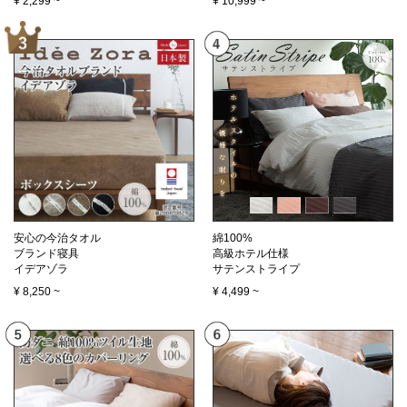
¥
2,299
~
¥
10,999
~
安心の今治タオル
綿100%
ブランド寝具
高級ホテル仕様
イデアゾラ
サテンストライプ
¥
8,250
~
¥
4,499
~