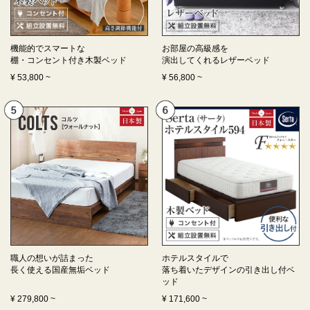
機能的でスマートな
お部屋の高級感を
棚・コンセント付き
木製ベッド
演出してくれる
レザーベッド
¥
53,800
~
¥
56,800
~
職人の想いが詰まった
ホテルスタイルで
長く使える
国産無垢ベッド
落ち着いたデザインの
引き出し付ベ
ッド
¥
279,800
~
¥
171,600
~