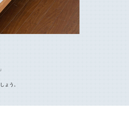
」
、
しょう。