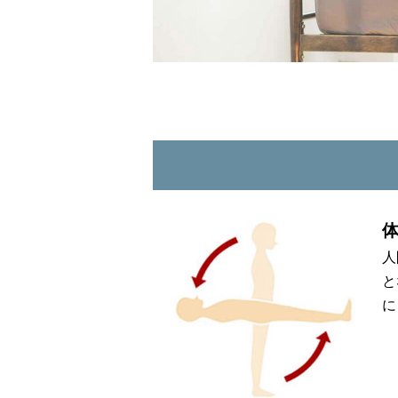
人
と
に