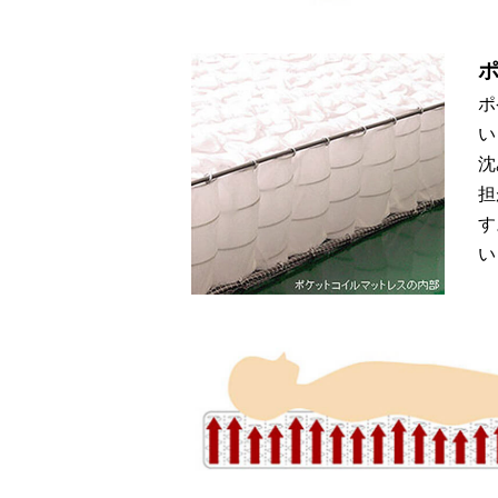
ポ
い
沈
担
す
い