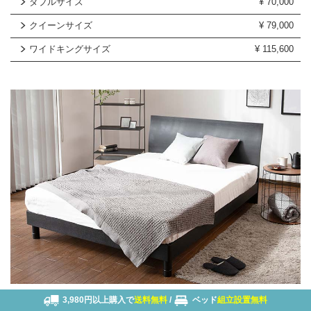
ダブルサイズ
¥
70,000
クイーンサイズ
¥
79,000
ワイドキングサイズ
¥
115,600
3,980円以上購入で
送料無料
/
ベッド
組立設置無料
木製
2台使い