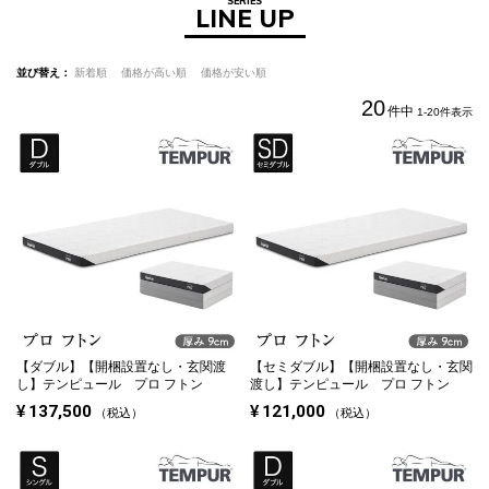
SERIES
LINE UP
並び替え
新着順
価格が高い順
価格が安い順
20
件中
1
-
20
件表示
【ダブル】
【開梱設置なし・玄関渡
【セミダブル】
【開梱設置なし・玄関
し】テンピュール プロ フトン
渡し】テンピュール プロ フトン
¥
137,500
¥
121,000
税込
税込