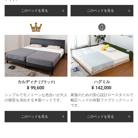
このベッドを見る
このベッドを見る
カルディナ
ハグミル
[ブラック]
¥
99,600
¥
142,000
シンプルでモノトーンな色合いが大人
家族のための安心設計ロースタイルで
の寝室を演出する木製ベッドです。
幅広ヘッドの布製ファブリックベッド
です。
このベッドを見る
このベッドを見る