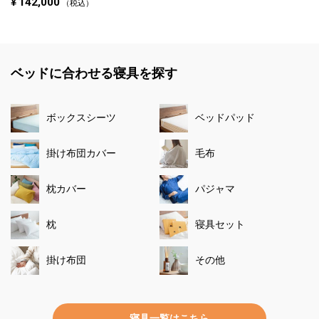
¥
142,000
税込
ベッドに合わせる寝具を探す
ボックスシーツ
ベッドパッド
掛け布団カバー
毛布
枕カバー
パジャマ
枕
寝具セット
掛け布団
その他
寝具一覧はこちら