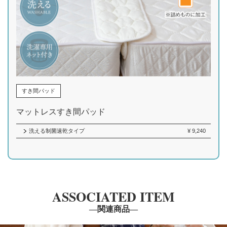
すき間パッド
マットレスすき間パッド
洗える制菌速乾タイプ
¥
9,240
ASSOCIATED ITEM
―関連商品―