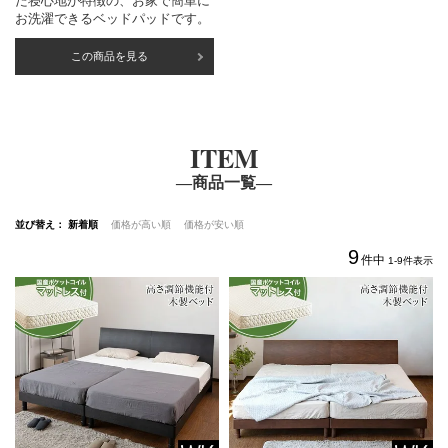
た寝心地が特徴の、お家で簡単に
お洗濯できるベッドパッドです。
この商品を見る
ITEM
―商品一覧―
並び替え
新着順
価格が高い順
価格が安い順
9
件中
1
-
9
件表示