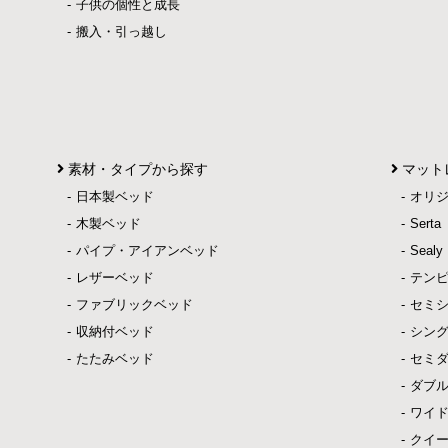
子供の個性と成長
搬入・引っ越し
素材・タイプから探す
マット
日本製ベッド
オリ
木製ベッド
Ser
パイプ・アイアンベッド
Sea
レザーベッド
テン
ファブリックベッド
セミ
収納付ベッド
シン
たたみベッド
セミ
ダブ
ワイ
クイ