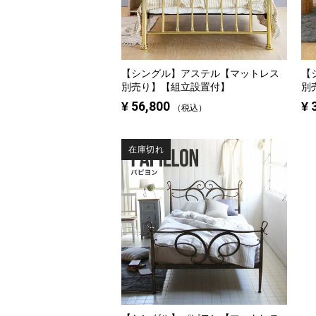
【シングル】
アステル【マットレス
【
別売り】【組立設置付】
別
¥
56,800
¥
税込
在庫切れ