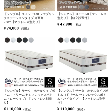
クイーン
キング
【シングル】
ユメシア478 ファブリッ
【シングル】
ロイールII【マットレス
ク
ステーションタイプ 床面高
別売り】【組立設置付】
22cm
【マットレス別売り】
¥
47,800
税込
自社オリジナルマットレス
¥
74,000
税込
国産ポケットコイルマットレス
海外ブランド
サータ
テンピュール
シーリー
【シングル】
サータ ホテルタイプボ
【シングル】
サータ ホテルタイプボ
マットレス一覧を見る
トム（ドリーム セミフレックスボト
トム（ドリーム セミフレックスボト
ム・ロータイプ）【マットレス別売
ム・ハイタイプ）【マットレス別売
り】
り】
¥
110,000
¥
110,000
税込
税込
ご利用ガイド
会社概要