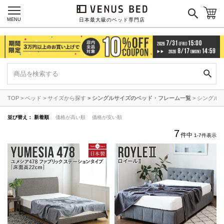
MENU
日本最大級のベッド専門店
ネイビー
イエロー
レッド
グリーン
オレンジ
ピンク
ブルー
パープル
TOP
ベッド
サイズから探す
シングルサイズのベッド・フレーム一覧
シングル
寝具一覧を見る
並び替え
新着順
価格が高い順
価格が安い順
7
件中
1
-
7
件表示
マットレス
マットレスを探す
シングル
セミダブル
ダブル
ワイドダブル