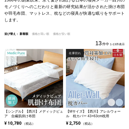
モノづくりへのこだわりと最新の研究結果が活かされた
掛け布団
や羽毛布団、マットレス、枕などの寝具が快適な眠りをサポート
します。
並び替え
新着順
価格が高い順
価格が安い順
13
件中
1
-
13
件表示
在庫切れ
【シングル】
【西川】メディックピュ
【Mサイズ】
【西川】アレルウォー
ア 合繊肌掛け布団
ル 枕カバー 43×63cm枕用
¥
10,780
¥
2,750
税込
税込