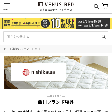
MENU
日本最大級のベッド専門店
TOP
取扱いブランド
西川
―BRAND―
西川ブランド寝具
1566年の創業以来、永く愛され続ける日本の寝具メーカー西川の