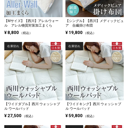
【Mサイズ】
【西川】アレルウォー
【シングル】
【西川】メディックピュ
ル アレル物質対策加工まくら
ア 合繊掛け布団
¥
8,800
¥
19,800
税込
税込
在庫切れ
在庫切れ
【ワイドダブル】
西川 ウォッシャブ
【ワイドキング】
西川 ウォッシャブ
ル ウールパッド
ル ウールパッド
¥
27,500
¥
59,800
税込
税込