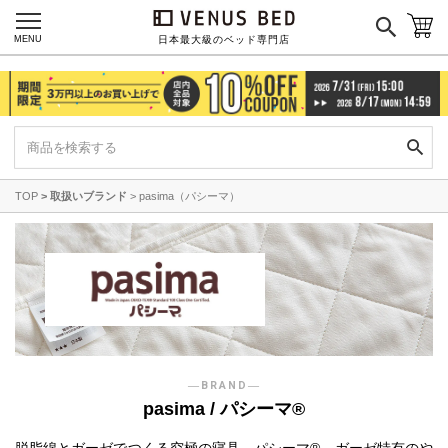
マットレス一覧を見る
MENU
日本最大級のベッド専門店
ご利用ガイド
会社概要
特定商取引法に基づく表記
プライバシーポリシー
マイページ
ログイン
TOP
取扱いブランド
pasima（パシーマ）
―BRAND―
pasima / パシーマ®
脱脂綿とガーゼでつくる究極の寝具、パシーマ®。
ガーゼ特有のや