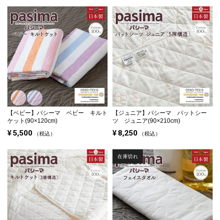
【ベビー】
パシーマ ベビー キルト
【ジュニア】
パシーマ パットシー
ケット(90×120cm)
ツ ジュニア(90×210cm)
¥
5,500
¥
8,250
税込
税込
在庫切れ