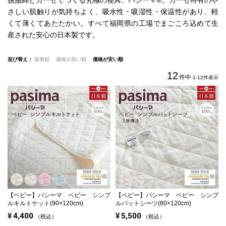
さしい肌触りが気持ちよく、吸水性・吸湿性・保温性があり、軽
くて薄くてあたたかい。
すべて福岡県の工場でまごころ込めて生
産された安心の日本製です。
並び替え
新着順
価格が高い順
価格が安い順
12
件中
1
-
12
件表示
【ベビー】
パシーマ ベビー シンプ
【ベビー】
パシーマ ベビー シンプ
ルキルトケット(90×120cm)
ルパットシーツ(80×120cm)
¥
4,400
¥
5,500
税込
税込