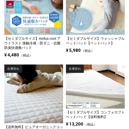
【セミダブルサイズ】
mofua cool ア
【セミダブルサイズ】
ウォッシャブル
ウトラスト 接触冷感・防ダニ・抗菌
ベッドパッド【ベッドパッド】
防臭快適敷パッド
¥
5,980
税込
¥
4,480
税込
在庫切れ
在庫切れ
【セミダブルサイズ】
コンフォロフト
ベッドパッド【送料無料】
¥
13,200
税込
【送料無料】
ピュアオーガニックコッ