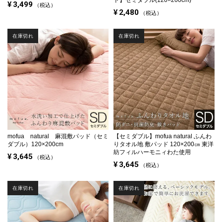
¥
3,499
税込
¥
2,480
税込
在庫切れ
在庫切れ
mofua natural 麻混敷パッド（セミ
【セミダブル】
mofua natural ふんわ
ダブル）120×200cm
りタオル地 敷パッド 120×200㎝ 東洋
紡フィルハーモニィわた使用
¥
3,645
税込
¥
3,645
税込
在庫切れ
在庫切れ