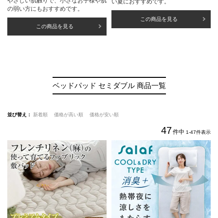
やさしい肌触りで、小さなお子様や肌
い夏におすすめです。
の弱い方にもおすすめです。
この商品を見る
この商品を見る
ベッドパッド セミダブル 商品一覧
並び替え
新着順
価格が高い順
価格が安い順
47
件中
1
-
47
件表示