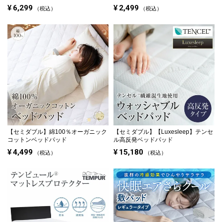
¥
6,299
¥
2,499
税込
税込
【セミダブル】
綿100％オーガニック
【セミダブル】
【Luxesleep】テンセ
コットンベッドパッド
ル高反発ベッドパッド
¥
4,499
¥
15,180
税込
税込