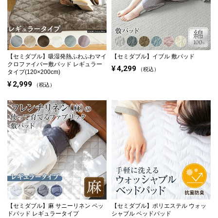
【セミダブル】
吸湿発熱ふわふわマイ
【セミダブル】
イブル 敷パッド
クロファイバー敷パッド レギュラー
¥
4,299
税込
タイプ(120×200cm)
¥
2,999
税込
【セミダブル】
麻 サニーリネン ベッ
【セミダブル】
ポリエステル ウォッ
ドパッド レギュラータイプ
シャブル ベッドパッド