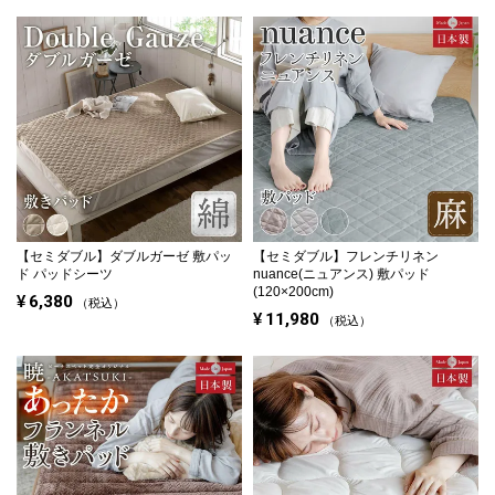
【セミダブル】
ダブルガーゼ 敷パッ
【セミダブル】
フレンチリネン
ド パッドシーツ
nuance(ニュアンス) 敷パッド
(120×200cm)
¥
6,380
税込
¥
11,980
税込