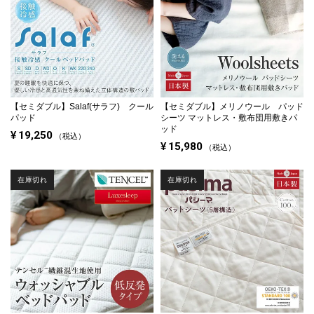
【セミダブル】
Salaf(サラフ) クール
【セミダブル】
メリノウール パッド
パッド
シーツ マットレス・敷布団用敷きパ
ッド
¥
19,250
税込
¥
15,980
税込
在庫切れ
在庫切れ