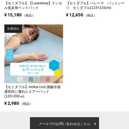
【セミダブル】
【Luxesleep】テンセ
【セミダブル】
パシーマ パットシー
ル低反発ベッドパッド
ツ セミダブル(133×210cm)
¥
15,180
¥
12,650
税込
税込
在庫切れ
【セミダブル】
mofua cool 接触冷感
通気性に優れたエアーパッド
(120×200㎝)
¥
2,980
税込
メールでのお問い合わせはこちら