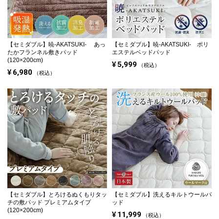
【セミダブル】
暁-AKATSUKI- あっ
【セミダブル】
暁-AKATSUKI- ポリ
たかフランネル敷きパッド
エステルベッドパッド
(120×200cm)
¥
5,999
税込
¥
6,980
税込
【セミダブル】
とろけるぬくもりタッ
【セミダブル】
洗えるキルトウールパ
チの敷パッド プレミアムタイプ
ッド
(120×200cm)
¥
11,999
税込