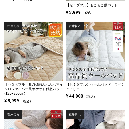
【セミダブル】
もこもこ敷パッド
¥
3,999
税込
在庫切れ
在庫切れ
【セミダブル】
吸湿発熱ふわふわマイ
【セミダブル】
ウールパッド ラグジ
クロファイバー足ポケット付敷パッド
ュアリー
(120×200cm)
¥
44,800
税込
¥
3,999
税込
在庫切れ
在庫切れ