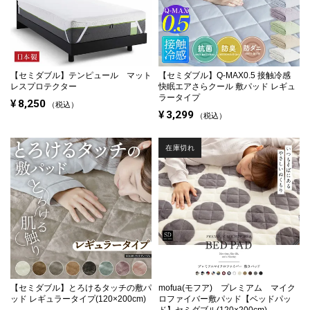
【セミダブル】
テンピュール マット
【セミダブル】
Q-MAX0.5 接触冷感
レスプロテクター
快眠エアさらクール 敷パッド レギュ
ラータイプ
¥
8,250
税込
¥
3,299
税込
在庫切れ
【セミダブル】
とろけるタッチの敷パ
mofua(モフア) プレミアム マイク
ッド レギュラータイプ(120×200cm)
ロファイバー敷パッド【ベッドパッ
ド】セミダブル(120×200cm)