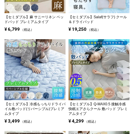
【セミダブル】
麻 サニーリネン ベッ
【セミダブル】
Salaf(サラフ) クール
ドパッド プレミアムタイプ
＆ドライパッド
¥
6,799
¥
19,250
税込
税込
【セミダブル】
冷感もっちりドライパ
【セミダブル】
Q-MAX0.5 接触冷感
イル敷パッド(リバーシブル)プレミア
快眠エアさらクール 敷パッド プレミ
ムタイプ
アムタイプ
¥
3,499
¥
4,299
税込
税込