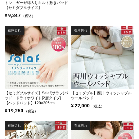
トン ガーゼ綿入りキルト敷きパッド
【セミダブルサイズ】
¥
9,347
税込
在庫切れ
在庫切れ
【セミダブルサイズ】
Salaf(サラフ)パ
【セミダブル】
西川 ウォッシャブル
ッド ドライホワイト[2層タイプ]
ウールパッド
【ベッドパッド】120×205cm
¥
22,000
税込
¥
19,250
税込
在庫切れ
在庫切れ