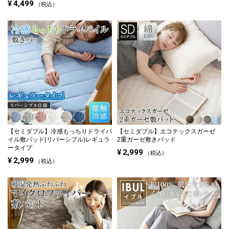
¥
4,499
税込
【セミダブル】
冷感もっちりドライパ
【セミダブル】
エコテックスガーゼ
イル敷パッド(リバーシブル)レギュラ
2重ガーゼ敷きパッド
ータイプ
¥
2,999
税込
¥
2,999
税込