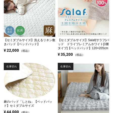
【セミダブルサイズ】
洗えるリネン敷
【セミダブルサイズ】
Salaf(サラフ)パ
きパッド【ベッドパッド】
ッド ドライプレミアムホワイト[3層
タイプ]【ベッドパッド】120×205cm
¥
22,000
税込
¥
35,200
税込
在庫切れ
在庫切れ
麻のパッド「しとね」【ベッドパッ
ド】セミダブルサイズ
¥
44,000
税込