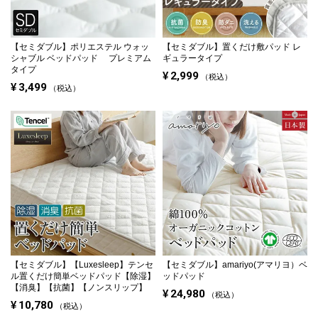
【セミダブル】
ポリエステル ウォッ
【セミダブル】
置くだけ敷パッド レ
シャブル ベッドパッド プレミアム
ギュラータイプ
タイプ
¥
2,999
税込
¥
3,499
税込
【セミダブル】
【Luxesleep】テンセ
【セミダブル】
amariyo(アマリヨ）ベ
ル置くだけ簡単ベッドパッド【除湿】
ッドパッド
【消臭】【抗菌】【ノンスリップ】
¥
24,980
税込
¥
10,780
税込