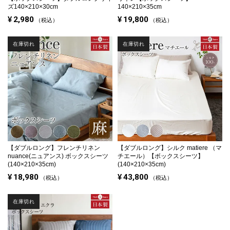
ズ140×210×30cm
140×210×35cm
¥
2,980
¥
19,800
税込
税込
在庫切れ
在庫切れ
【ダブルロング】
フレンチリネン
【ダブルロング】
シルク matiere （マ
nuance(ニュアンス) ボックスシーツ
チエール）【ボックスシーツ】
(140×210×35cm)
(140×210×35cm)
¥
18,980
¥
43,800
税込
税込
在庫切れ