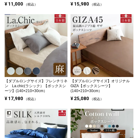
¥
11,000
¥
15,980
税込
税込
【ダブルロングサイズ】
フレンチリネ
【ダブルロングサイズ】
オリジナル
ン La.chic(ラシック）【ボックスシ
GIZA【ボックスシーツ】
ーツ】(140×210×30cm）
(140×210×30cm）
¥
17,980
¥
25,080
税込
税込