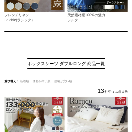
フレンチリネン
天然素材絹100%の魅力
La.chic(ラシック）
シルク
ボックスシーツ ダブルロング 商品一覧
並び替え
新着順
価格が高い順
価格が安い順
13
件中
1
-
13
件表示