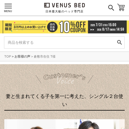
MENU
日本最大級のベッド専門店
TOP
お客様の声
倉敷市在住 T様
妻と生まれてくる子を第一に考えた、シングル２台使
い