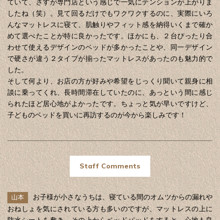
ていて、さすが専門店という感じで一気にテンションが上がりま
したね（笑）。見て回るだけでもワクワクするのに、実際にいろ
んなマットレスに寝て、肌触りやフィット感を納得いくまで確か
めて選べたことが特に良かったです。ほかにも、２台ぴったり合
わせて使えるデザインのベッドが多かったことや、同一デザイン
で硬さが違う２タイプが揃ったマットレスがあったのも魅力的で
した。
そして何より、お店の方が好みや希望をじっくり聞いて親身に相
談に乗ってくれ、長時間滞在していたのに、あっという間に感じ
られたほど居心地がよかったです。ちょっと気が早いですけど、
子どものベッドを買いに再訪するのが今から楽しみです！
Staff Comments
お子様が小さなうちは、寝ている間のオムツからの漏れや
山本
おねしょを気にされている方も多いのですが、マットレスの上に