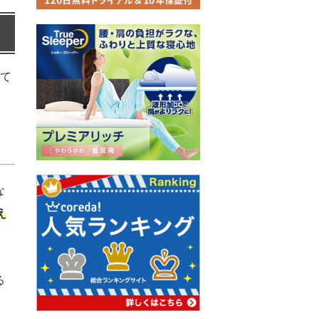
げて
な
え
る