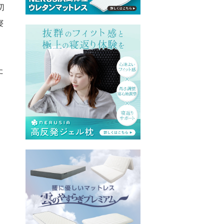
切
寝
た