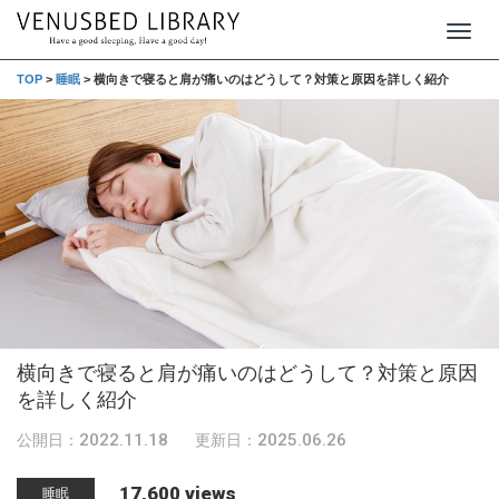
T
o
TOP
>
睡眠
>
横向きで寝ると肩が痛いのはどうして？対策と原因を詳しく紹介
g
g
l
e
n
a
v
i
g
横向きで寝ると肩が痛いのはどうして？対策と原因
a
を詳しく紹介
t
2022.11.18
2025.06.26
公開日：
更新日：
i
o
17,600 views
睡眠