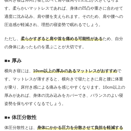
横向き寝は仰向け寝と比べて肩や腰周りの凹凸が大きくなりま
す。柔らかいマットレスであれば、身体の凹凸や重さに合わせて
適度に沈み込み、肩や腰を支えられます。そのため、肩や腰への
圧迫感が軽減され、理想の寝姿勢で眠れるでしょう。
ただし、
柔らかすぎると肩や首を痛める可能性がある
ため、自分
の身体にあったものを選ぶことが大切です。
● 厚み
横向き寝には、
10cm以上の厚みのあるマットレスがおすすめ
で
す。マットレスが薄すぎると、横向きで寝たときに肩と腰に体重
が乗り、床付き感による痛みを感じやすくなります。10cm以上の
厚みがあれば、身体の沈み込みをカバーでき、バランスのよい寝
姿勢を保ちやすくなるでしょう。
● 体圧分散性
体圧分散性とは、
身体にかかる圧力を分散させて負担を軽減する