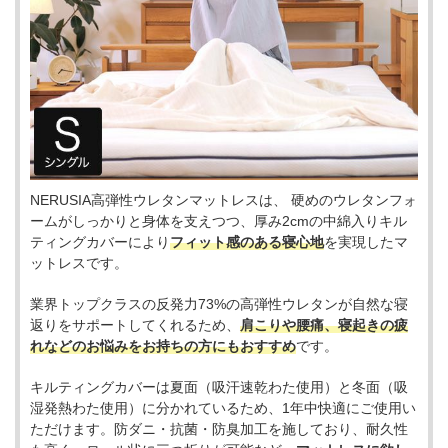
NERUSIA高弾性ウレタンマットレスは、 硬めのウレタンフォ
ームがしっかりと身体を支えつつ、厚み2cmの中綿入りキル
ティングカバーにより
フィット感のある寝心地
を実現したマ
ットレスです。
業界トップクラスの反発力73%の高弾性ウレタンが自然な寝
返りをサポートしてくれるため、
肩こりや腰痛、寝起きの疲
れなどのお悩みをお持ちの方にもおすすめ
です。
キルティングカバーは夏面（吸汗速乾わた使用）と冬面（吸
湿発熱わた使用）に分かれているため、1年中快適にご使用い
ただけます。防ダニ・抗菌・防臭加工を施しており、耐久性