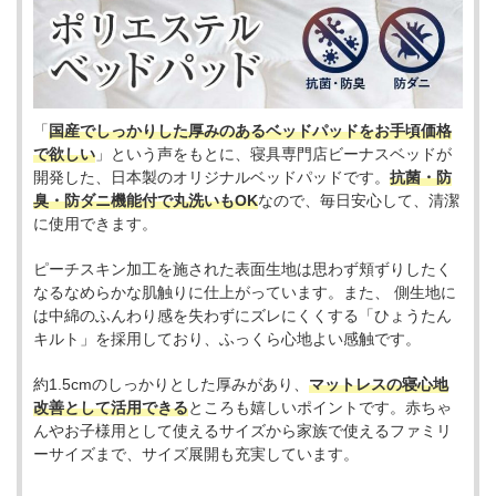
「
国産でしっかりした厚みのあるベッドパッドをお手頃価格
で欲しい
」という声をもとに、寝具専門店ビーナスベッドが
開発した、日本製のオリジナルベッドパッドです。
抗菌・防
臭・防ダニ機能付で丸洗いもOK
なので、毎日安心して、清潔
に使用できます。
ピーチスキン加工を施された表面生地は思わず頬ずりしたく
なるなめらかな肌触りに仕上がっています。また、 側生地に
は中綿のふんわり感を失わずにズレにくくする「ひょうたん
キルト」を採用しており、ふっくら心地よい感触です。
約1.5cmのしっかりとした厚みがあり、
マットレスの寝心地
改善として活用できる
ところも嬉しいポイントです。赤ちゃ
んやお子様用として使えるサイズから家族で使えるファミリ
ーサイズまで、サイズ展開も充実しています。