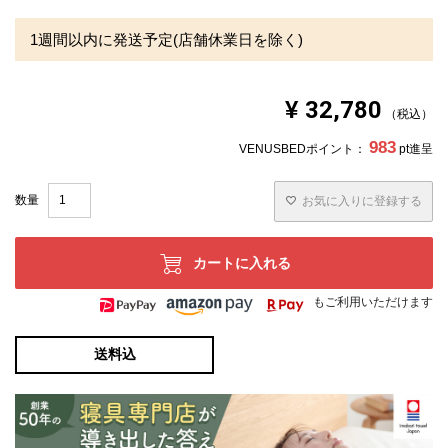
た後、風通しのよい場所でよく乾かしてください。
・長時間敷き続けますと裏側に湿気がこもり、カビが生え
1週間以内に発送予定(店舗休業日を除く)
ることがあります。使用後は風通しをよくし、陰干しして
ください。
・製品の特性上、空気に触れて変色することがあります
が、品質には問題ありません。
¥
32,780
・カバーのファスナーは閉じて、洗濯ネットを使用して洗
税込
ってください。
・乾燥機の使用はお避けください。
983
VENUSBEDポイント：
pt進呈
・カバーは洗濯後、形を整えてから干してください。
※できる限り実際の色を再現するよう心がけております
が、閲覧環境により誤差がでる場合がございますのでご了
お気に入りに登録する
承ください。
カートに入れる
もご利用いただけます
送料込