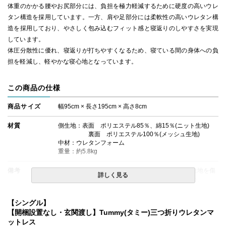
体重のかかる腰やお尻部分には、負担を極力軽減するために硬度の高いウレ
タン構造を採用しています。一方、肩や足部分には柔軟性の高いウレタン構
造を採用しており、やさしく包み込むフィット感と寝返りのしやすさを実現
しています。
体圧分散性に優れ、寝返りが打ちやすくなるため、寝ている間の身体への負
担を軽減し、軽やかな寝心地となっています。
この商品の仕様
商品サイズ
幅95cm × 長さ195cm × 高さ8cm
材質
側生地：表面 ポリエステル85％、綿15％(ニット生地)
裏面 ポリエステル100％(メッシュ生地)
中材：ウレタンフォーム
重量：約5.8kg
備考
・開封時に刃物などを使用される際は、マットの生地を傷
詳しく見る
つける恐れがありますので、十分にご注意ください。
・ウレタンフォームは絶対に洗わないでください。汚れを
落とす時にはカバーを取り外し、軽く濡らした布でウレタ
【シングル】
ンフォームを拭いた後、直射日光の当たらない場所で乾か
【開梱設置なし・玄関渡し】Tummy(タミー)三つ折りウレタンマ
してください。
ットレス
・水などをこぼした場合は、乾いたタオルでよく拭き取っ